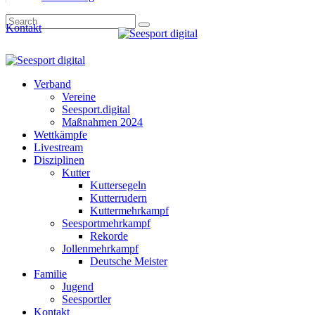
Kontakt
Verband
Vereine
Seesport.digital
Maßnahmen 2024
Wettkämpfe
Livestream
Disziplinen
Kutter
Kuttersegeln
Kutterrudern
Kuttermehrkampf
Seesportmehrkampf
Rekorde
Jollenmehrkampf
Deutsche Meister
Familie
Jugend
Seesportler
Kontakt