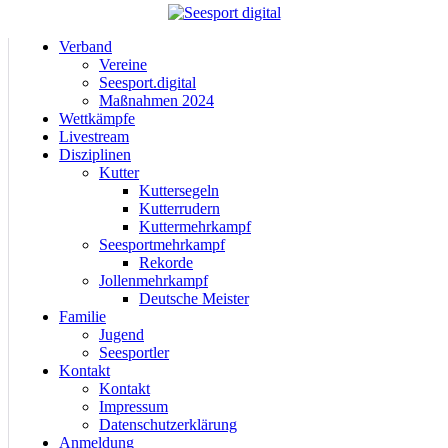
Verband
Vereine
Seesport.digital
Maßnahmen 2024
Wettkämpfe
Livestream
Disziplinen
Kutter
Kuttersegeln
Kutterrudern
Kuttermehrkampf
Seesportmehrkampf
Rekorde
Jollenmehrkampf
Deutsche Meister
Familie
Jugend
Seesportler
Kontakt
Kontakt
Impressum
Datenschutzerklärung
Anmeldung