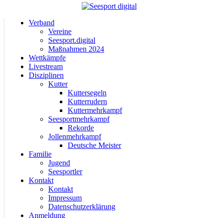
Verband
Vereine
Seesport.digital
Maßnahmen 2024
Wettkämpfe
Livestream
Disziplinen
Kutter
Kuttersegeln
Kutterrudern
Kuttermehrkampf
Seesportmehrkampf
Rekorde
Jollenmehrkampf
Deutsche Meister
Familie
Jugend
Seesportler
Kontakt
Kontakt
Impressum
Datenschutzerklärung
Anmeldung