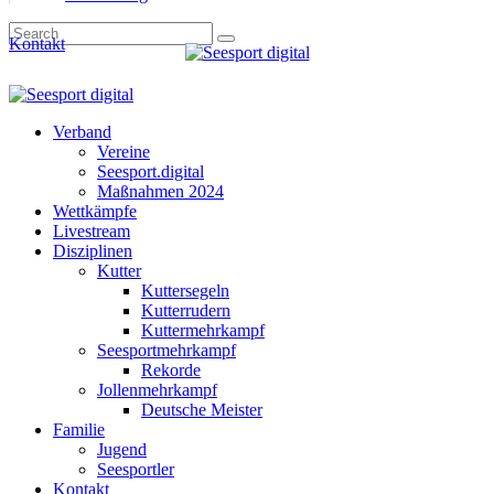
Kontakt
Verband
Vereine
Seesport.digital
Maßnahmen 2024
Wettkämpfe
Livestream
Disziplinen
Kutter
Kuttersegeln
Kutterrudern
Kuttermehrkampf
Seesportmehrkampf
Rekorde
Jollenmehrkampf
Deutsche Meister
Familie
Jugend
Seesportler
Kontakt