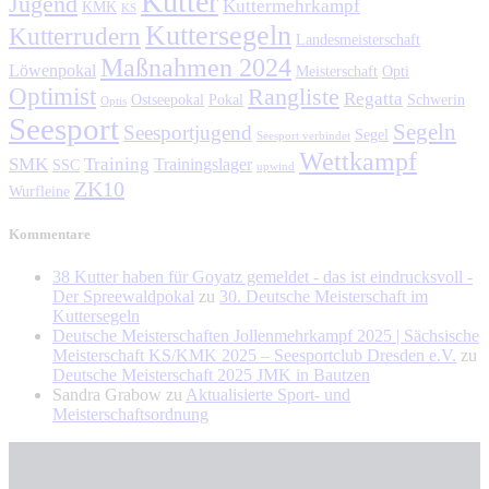
Kutter
Jugend
Kuttermehrkampf
KMK
KS
Kuttersegeln
Kutterrudern
Landesmeisterschaft
Maßnahmen 2024
Löwenpokal
Meisterschaft
Opti
Optimist
Rangliste
Regatta
Ostseepokal
Pokal
Schwerin
Optis
Seesport
Segeln
Seesportjugend
Segel
Seesport verbindet
Wettkampf
SMK
Training
Trainingslager
SSC
upwind
ZK10
Wurfleine
Kommentare
38 Kutter haben für Goyatz gemeldet - das ist eindrucksvoll -
Der Spreewaldpokal
zu
30. Deutsche Meisterschaft im
Kuttersegeln
Deutsche Meisterschaften Jollenmehrkampf 2025 | Sächsische
Meisterschaft KS/KMK 2025 – Seesportclub Dresden e.V.
zu
Deutsche Meisterschaft 2025 JMK in Bautzen
Sandra Grabow
zu
Aktualisierte Sport- und
Meisterschaftsordnung