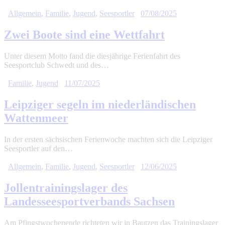
Allgemein
,
Familie
,
Jugend
,
Seesportler
07/08/2025
Zwei Boote sind eine Wettfahrt
Unter diesem Motto fand die diesjährige Ferienfahrt des
Seesportclub Schwedt und des…
Familie
,
Jugend
11/07/2025
Leipziger segeln im niederländischen
Wattenmeer
In der ersten sächsischen Ferienwoche machten sich die Leipziger
Seesportler auf den…
Allgemein
,
Familie
,
Jugend
,
Seesportler
12/06/2025
Jollentrainingslager des
Landesseesportverbands Sachsen
Am Pfingstwochenende richteten wir in Bautzen das Trainingslager