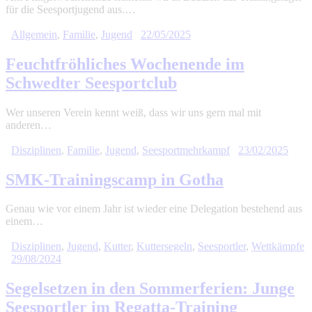
für die Seesportjugend aus.…
Allgemein
,
Familie
,
Jugend
22/05/2025
Feuchtfröhliches Wochenende im
Schwedter Seesportclub
Wer unseren Verein kennt weiß, dass wir uns gern mal mit
anderen…
Disziplinen
,
Familie
,
Jugend
,
Seesportmehrkampf
23/02/2025
SMK-Trainingscamp in Gotha
Genau wie vor einem Jahr ist wieder eine Delegation bestehend aus
einem…
Disziplinen
,
Jugend
,
Kutter
,
Kuttersegeln
,
Seesportler
,
Wettkämpfe
29/08/2024
Segelsetzen in den Sommerferien: Junge
Seesportler im Regatta-Training