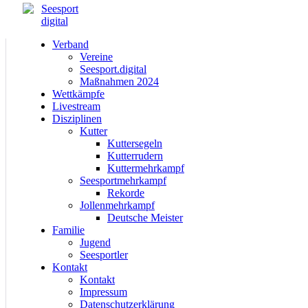
Verband
Vereine
Seesport.digital
Maßnahmen 2024
Wettkämpfe
Livestream
Disziplinen
Kutter
Kuttersegeln
Kutterrudern
Kuttermehrkampf
Seesportmehrkampf
Rekorde
Jollenmehrkampf
Deutsche Meister
Familie
Jugend
Seesportler
Kontakt
Kontakt
Impressum
Datenschutzerklärung