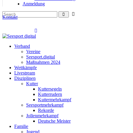
Anmeldung
Kontakt
Verband
Vereine
Seesport.digital
Maßnahmen 2024
Wettkämpfe
Livestream
Disziplinen
Kutter
Kuttersegeln
Kutterrudern
Kuttermehrkampf
Seesportmehrkampf
Rekorde
Jollenmehrkampf
Deutsche Meister
Familie
Jugend