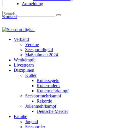
Anmeldung
Kontakt
Verband
Vereine
Seesport.digital
Maßnahmen 2024
Wettkämpfe
Livestream
Disziplinen
Kutter
Kuttersegeln
Kutterrudern
Kuttermehrkampf
Seesportmehrkampf
Rekorde
Jollenmehrkampf
Deutsche Meister
Familie
Jugend
Seesportler