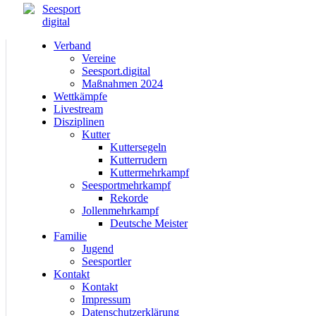
Verband
Vereine
Seesport.digital
Maßnahmen 2024
Wettkämpfe
Livestream
Disziplinen
Kutter
Kuttersegeln
Kutterrudern
Kuttermehrkampf
Seesportmehrkampf
Rekorde
Jollenmehrkampf
Deutsche Meister
Familie
Jugend
Seesportler
Kontakt
Kontakt
Impressum
Datenschutzerklärung