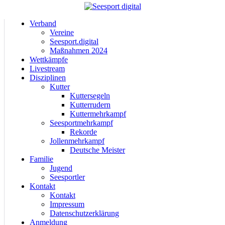
Verband
Vereine
Seesport.digital
Maßnahmen 2024
Wettkämpfe
Livestream
Disziplinen
Kutter
Kuttersegeln
Kutterrudern
Kuttermehrkampf
Seesportmehrkampf
Rekorde
Jollenmehrkampf
Deutsche Meister
Familie
Jugend
Seesportler
Kontakt
Kontakt
Impressum
Datenschutzerklärung
Anmeldung