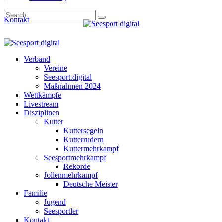
Kontakt
Verband
Vereine
Seesport.digital
Maßnahmen 2024
Wettkämpfe
Livestream
Disziplinen
Kutter
Kuttersegeln
Kutterrudern
Kuttermehrkampf
Seesportmehrkampf
Rekorde
Jollenmehrkampf
Deutsche Meister
Familie
Jugend
Seesportler
Kontakt