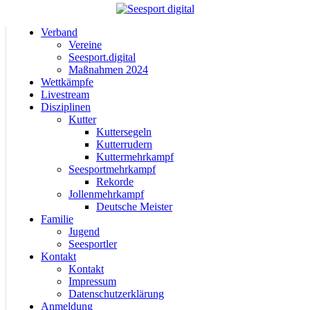
Verband
Vereine
Seesport.digital
Maßnahmen 2024
Wettkämpfe
Livestream
Disziplinen
Kutter
Kuttersegeln
Kutterrudern
Kuttermehrkampf
Seesportmehrkampf
Rekorde
Jollenmehrkampf
Deutsche Meister
Familie
Jugend
Seesportler
Kontakt
Kontakt
Impressum
Datenschutzerklärung
Anmeldung