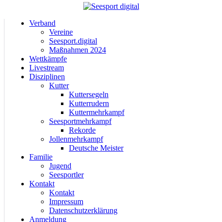
Verband
Vereine
Seesport.digital
Maßnahmen 2024
Wettkämpfe
Livestream
Disziplinen
Kutter
Kuttersegeln
Kutterrudern
Kuttermehrkampf
Seesportmehrkampf
Rekorde
Jollenmehrkampf
Deutsche Meister
Familie
Jugend
Seesportler
Kontakt
Kontakt
Impressum
Datenschutzerklärung
Anmeldung