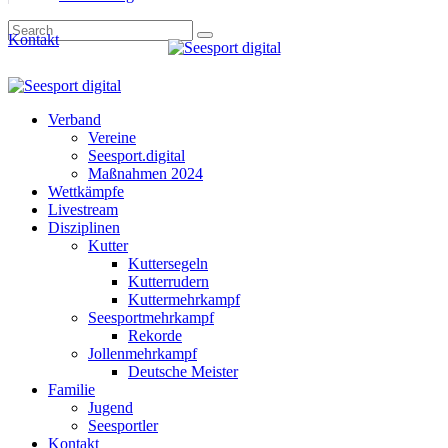
Kontakt
Verband
Vereine
Seesport.digital
Maßnahmen 2024
Wettkämpfe
Livestream
Disziplinen
Kutter
Kuttersegeln
Kutterrudern
Kuttermehrkampf
Seesportmehrkampf
Rekorde
Jollenmehrkampf
Deutsche Meister
Familie
Jugend
Seesportler
Kontakt