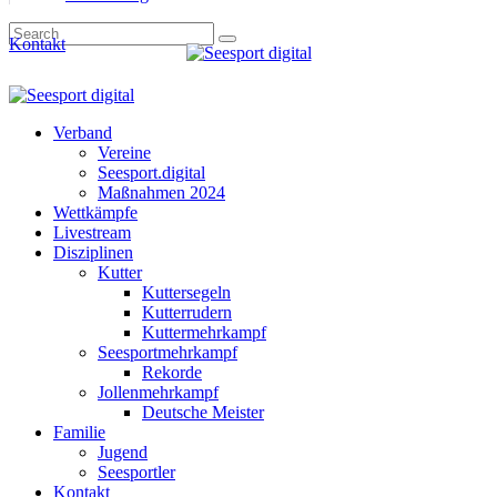
Kontakt
Verband
Vereine
Seesport.digital
Maßnahmen 2024
Wettkämpfe
Livestream
Disziplinen
Kutter
Kuttersegeln
Kutterrudern
Kuttermehrkampf
Seesportmehrkampf
Rekorde
Jollenmehrkampf
Deutsche Meister
Familie
Jugend
Seesportler
Kontakt