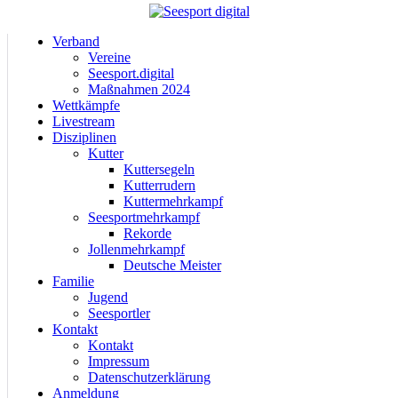
Verband
Vereine
Seesport.digital
Maßnahmen 2024
Wettkämpfe
Livestream
Disziplinen
Kutter
Kuttersegeln
Kutterrudern
Kuttermehrkampf
Seesportmehrkampf
Rekorde
Jollenmehrkampf
Deutsche Meister
Familie
Jugend
Seesportler
Kontakt
Kontakt
Impressum
Datenschutzerklärung
Anmeldung