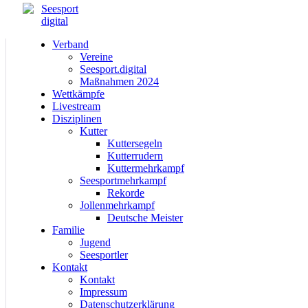
Verband
Vereine
Seesport.digital
Maßnahmen 2024
Wettkämpfe
Livestream
Disziplinen
Kutter
Kuttersegeln
Kutterrudern
Kuttermehrkampf
Seesportmehrkampf
Rekorde
Jollenmehrkampf
Deutsche Meister
Familie
Jugend
Seesportler
Kontakt
Kontakt
Impressum
Datenschutzerklärung