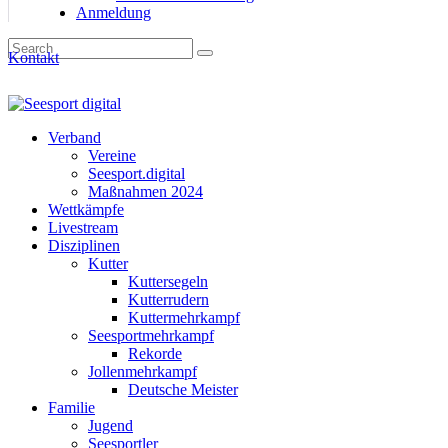
Anmeldung
Kontakt
Verband
Vereine
Seesport.digital
Maßnahmen 2024
Wettkämpfe
Livestream
Disziplinen
Kutter
Kuttersegeln
Kutterrudern
Kuttermehrkampf
Seesportmehrkampf
Rekorde
Jollenmehrkampf
Deutsche Meister
Familie
Jugend
Seesportler