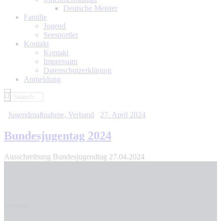
Deutsche Meister
Familie
Jugend
Seesportler
Kontakt
Kontakt
Impressum
Datenschutzerklärung
Anmeldung
Jugendmaßnahme,
Verband
27. April 2024
Bundesjugentag 2024
Ausschreibung Bundesjugendtag 27.04.2024
Verband