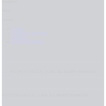
Disziplinen
About
Kontakt
Kontakt
Anmeldung / Newsletter
Impressum
Datenschutzerklärung
SEESPORT.DIGITAL
©
2026. ALL RIGHTS RESERVED.
SEESPORT.DIGITAL
©
2026. ALL RIGHTS RESERVED.