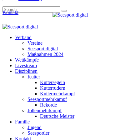
Kontakt
Verband
Vereine
Seesport.digital
Maßnahmen 2024
Wettkämpfe
Livestream
Disziplinen
Kutter
Kuttersegeln
Kutterrudern
Kuttermehrkampf
Seesportmehrkampf
Rekorde
Jollenmehrkampf
Deutsche Meister
Familie
Jugend
Seesportler
Kontakt