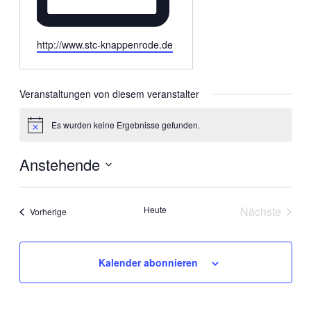
Webseite
http://www.stc-knappenrode.de
Veranstaltungen von diesem veranstalter
Es wurden keine Ergebnisse gefunden.
Hinweis
Anstehende
Datum
wählen.
Heute
Nächste
Veranstaltungen
Vorherige
Veranstal
Kalender abonnieren