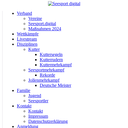
Verband
Vereine
Seesport.digital
Maßnahmen 2024
Wettkämpfe
Livestream
Disziplinen
Kutter
Kuttersegeln
Kutterrudern
Kuttermehrkampf
Seesportmehrkampf
Rekorde
Jollenmehrkampf
Deutsche Meister
Familie
Jugend
Seesportler
Kontakt
Kontakt
Impressum
Datenschutzerklärung
Anmeldung