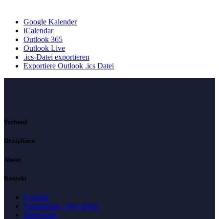
Google Kalender
iCalendar
Outlook 365
Outlook Live
.ics-Datei exportieren
Exportiere Outlook .ics Datei
Verband
Disziplinen
About
Kontakt
Kontakt
Anmeldung / Newsletter
Impressum