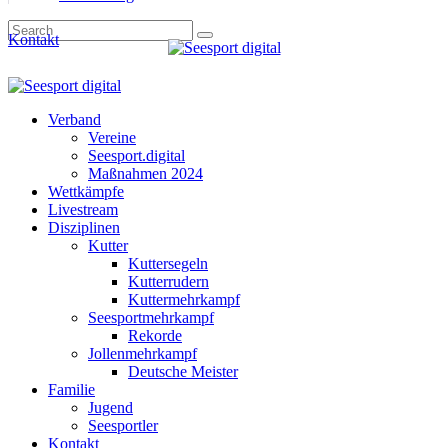
Kontakt
Verband
Vereine
Seesport.digital
Maßnahmen 2024
Wettkämpfe
Livestream
Disziplinen
Kutter
Kuttersegeln
Kutterrudern
Kuttermehrkampf
Seesportmehrkampf
Rekorde
Jollenmehrkampf
Deutsche Meister
Familie
Jugend
Seesportler
Kontakt