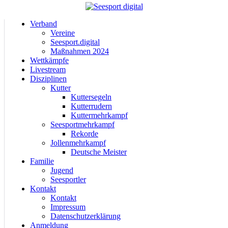
Verband
Vereine
Seesport.digital
Maßnahmen 2024
Wettkämpfe
Livestream
Disziplinen
Kutter
Kuttersegeln
Kutterrudern
Kuttermehrkampf
Seesportmehrkampf
Rekorde
Jollenmehrkampf
Deutsche Meister
Familie
Jugend
Seesportler
Kontakt
Kontakt
Impressum
Datenschutzerklärung
Anmeldung