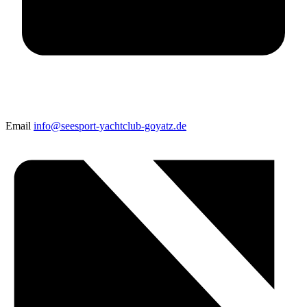
Email
info@seesport-yachtclub-goyatz.de