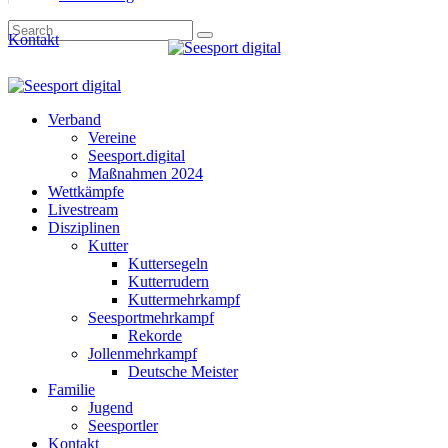
Kontakt
Verband
Vereine
Seesport.digital
Maßnahmen 2024
Wettkämpfe
Livestream
Disziplinen
Kutter
Kuttersegeln
Kutterrudern
Kuttermehrkampf
Seesportmehrkampf
Rekorde
Jollenmehrkampf
Deutsche Meister
Familie
Jugend
Seesportler
Kontakt