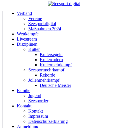
Verband
Vereine
Seesport.digital
Maßnahmen 2024
Wettkämpfe
Livestream
Disziplinen
Kutter
Kuttersegeln
Kutterrudern
Kuttermehrkampf
Seesportmehrkampf
Rekorde
Jollenmehrkampf
Deutsche Meister
Familie
Jugend
Seesportler
Kontakt
Kontakt
Impressum
Datenschutzerklärung
Anmeldung