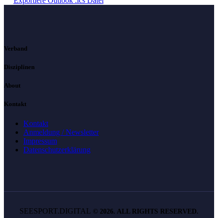
Exportiere Outlook .ics Datei
Verband
Disziplinen
About
Kontakt
Kontakt
Anmeldung / Newsletter
Impressum
Datenschutzerklärung
SEESPORT.DIGITAL
©
2026. ALL RIGHTS RESERVED.