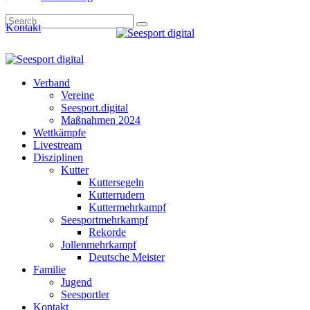
Kontakt
Verband
Vereine
Seesport.digital
Maßnahmen 2024
Wettkämpfe
Livestream
Disziplinen
Kutter
Kuttersegeln
Kutterrudern
Kuttermehrkampf
Seesportmehrkampf
Rekorde
Jollenmehrkampf
Deutsche Meister
Familie
Jugend
Seesportler
Kontakt