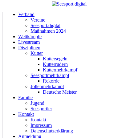
Verband
Vereine
Seesport.digital
Maßnahmen 2024
Wettkämpfe
Livestream
Disziplinen
Kutter
Kuttersegeln
Kutterrudern
Kuttermehrkampf
Seesportmehrkampf
Rekorde
Jollenmehrkampf
Deutsche Meister
Familie
Jugend
Seesportler
Kontakt
Kontakt
Impressum
Datenschutzerklärung
Anmeldung