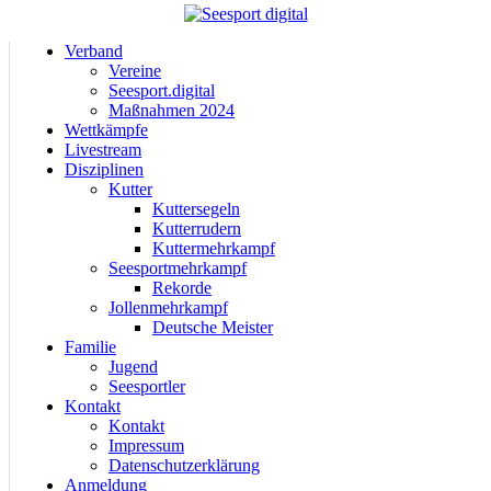
Verband
Vereine
Seesport.digital
Maßnahmen 2024
Wettkämpfe
Livestream
Disziplinen
Kutter
Kuttersegeln
Kutterrudern
Kuttermehrkampf
Seesportmehrkampf
Rekorde
Jollenmehrkampf
Deutsche Meister
Familie
Jugend
Seesportler
Kontakt
Kontakt
Impressum
Datenschutzerklärung
Anmeldung