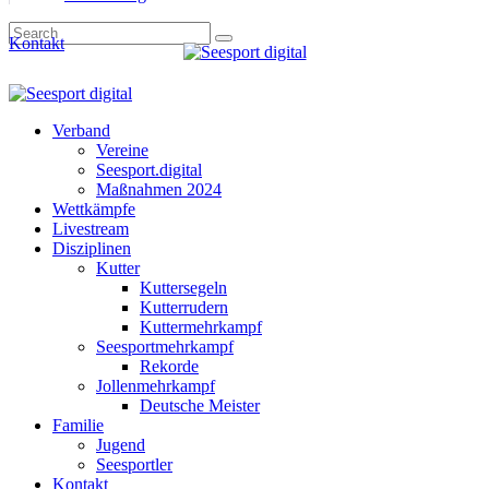
Kontakt
Verband
Vereine
Seesport.digital
Maßnahmen 2024
Wettkämpfe
Livestream
Disziplinen
Kutter
Kuttersegeln
Kutterrudern
Kuttermehrkampf
Seesportmehrkampf
Rekorde
Jollenmehrkampf
Deutsche Meister
Familie
Jugend
Seesportler
Kontakt