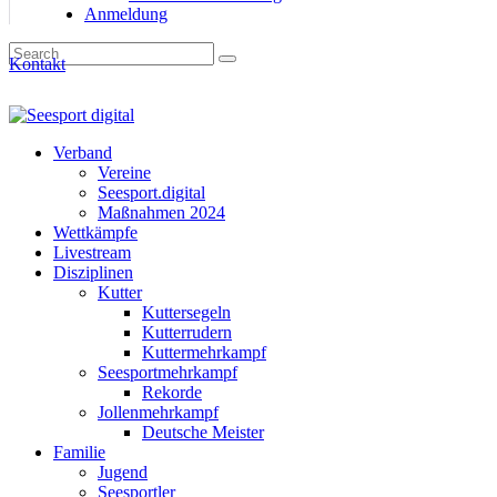
Anmeldung
Kontakt
Verband
Vereine
Seesport.digital
Maßnahmen 2024
Wettkämpfe
Livestream
Disziplinen
Kutter
Kuttersegeln
Kutterrudern
Kuttermehrkampf
Seesportmehrkampf
Rekorde
Jollenmehrkampf
Deutsche Meister
Familie
Jugend
Seesportler