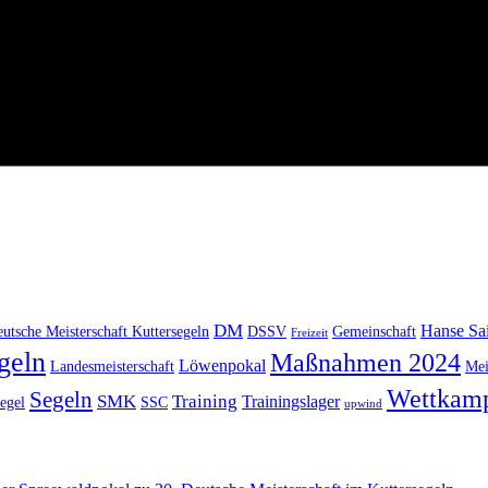
DM
Hanse Sai
utsche Meisterschaft Kuttersegeln
DSSV
Gemeinschaft
Freizeit
geln
Maßnahmen 2024
Löwenpokal
Landesmeisterschaft
Mei
Wettkam
Segeln
SMK
Training
Trainingslager
egel
SSC
upwind