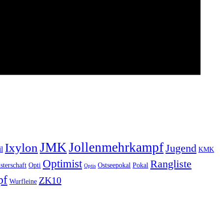
JMK
Jollenmehrkampf
Ixylon
Jugend
l
KMK
Optimist
Rangliste
sterschaft
Opti
Ostseepokal
Pokal
Optis
pf
ZK10
Wurfleine