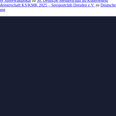
 Der Spreewaldpokal
zu
30. Deutsche Meisterschaft im Kuttersegeln
 Meisterschaft KS/KMK 2025 – Seesportclub Dresden e.V.
zu
Deutsche
nung