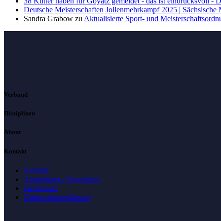
38 Kutter haben für Goyatz gemeldet - das ist eindrucksvoll -
Deutsche Meisterschaften Jollenmehrkampf 2025 | Sächsische
Sandra Grabow
zu
Aktualisierte Sport- und Meisterschaftsord
Verband
Disziplinen
About
Kontakt
Kontakt
Anmeldung / Newsletter
Impressum
Datenschutzerklärung