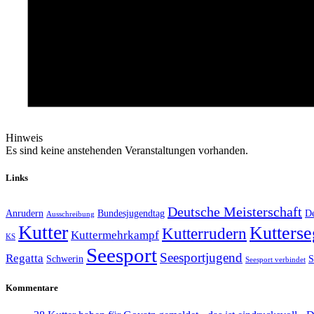
Hinweis
Es sind keine anstehenden Veranstaltungen vorhanden.
Links
Deutsche Meisterschaft
Anrudern
Bundesjugendtag
De
Ausschreibung
Kutter
Kutterse
Kutterrudern
Kuttermehrkampf
KS
Seesport
Seesportjugend
Regatta
Schwerin
S
Seesport verbindet
Kommentare