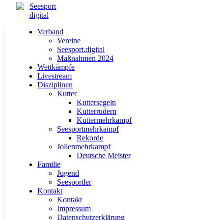
Verband
Vereine
Seesport.digital
Maßnahmen 2024
Wettkämpfe
Livestream
Disziplinen
Kutter
Kuttersegeln
Kutterrudern
Kuttermehrkampf
Seesportmehrkampf
Rekorde
Jollenmehrkampf
Deutsche Meister
Familie
Jugend
Seesportler
Kontakt
Kontakt
Impressum
Datenschutzerklärung