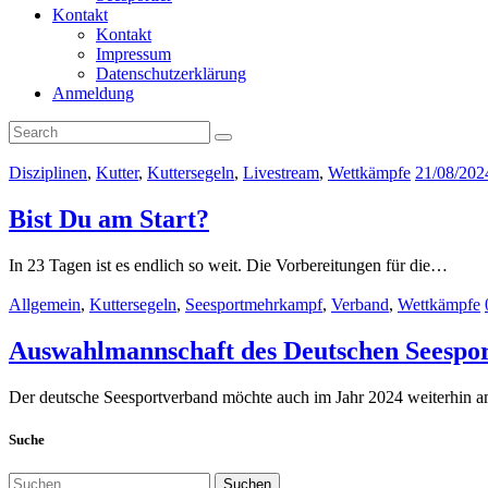
Kontakt
Kontakt
Impressum
Datenschutzerklärung
Anmeldung
Disziplinen
,
Kutter
,
Kuttersegeln
,
Livestream
,
Wettkämpfe
21/08/202
Bist Du am Start?
In 23 Tagen ist es endlich so weit. Die Vorbereitungen für die…
Allgemein
,
Kuttersegeln
,
Seesportmehrkampf
,
Verband
,
Wettkämpfe
Auswahlmannschaft des Deutschen Seespo
Der deutsche Seesportverband möchte auch im Jahr 2024 weiterhin a
Suche
Suchen