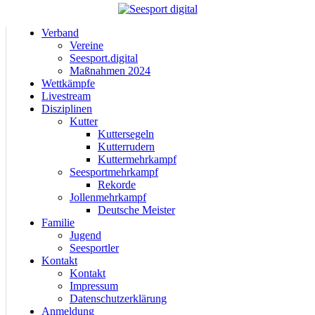
Verband
Vereine
Seesport.digital
Maßnahmen 2024
Wettkämpfe
Livestream
Disziplinen
Kutter
Kuttersegeln
Kutterrudern
Kuttermehrkampf
Seesportmehrkampf
Rekorde
Jollenmehrkampf
Deutsche Meister
Familie
Jugend
Seesportler
Kontakt
Kontakt
Impressum
Datenschutzerklärung
Anmeldung