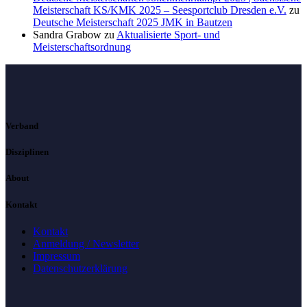
Meisterschaft KS/KMK 2025 – Seesportclub Dresden e.V.
zu
Deutsche Meisterschaft 2025 JMK in Bautzen
Sandra Grabow
zu
Aktualisierte Sport- und
Meisterschaftsordnung
Verband
Disziplinen
About
Kontakt
Kontakt
Anmeldung / Newsletter
Impressum
Datenschutzerklärung