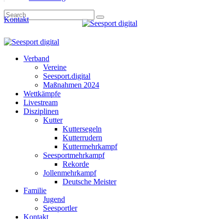
Kontakt
Verband
Vereine
Seesport.digital
Maßnahmen 2024
Wettkämpfe
Livestream
Disziplinen
Kutter
Kuttersegeln
Kutterrudern
Kuttermehrkampf
Seesportmehrkampf
Rekorde
Jollenmehrkampf
Deutsche Meister
Familie
Jugend
Seesportler
Kontakt