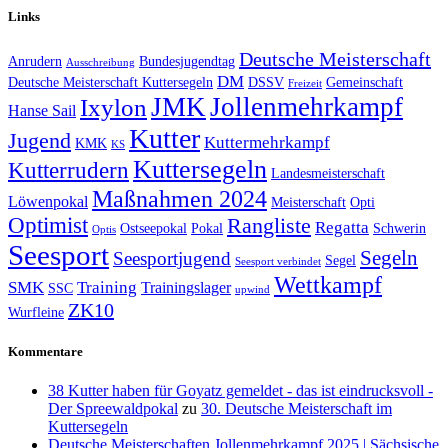
Links
Deutsche Meisterschaft
Anrudern
Bundesjugendtag
Ausschreibung
DM
Deutsche Meisterschaft Kuttersegeln
DSSV
Gemeinschaft
Freizeit
JMK
Jollenmehrkampf
Ixylon
Hanse Sail
Kutter
Jugend
Kuttermehrkampf
KMK
KS
Kuttersegeln
Kutterrudern
Landesmeisterschaft
Maßnahmen 2024
Löwenpokal
Meisterschaft
Opti
Optimist
Rangliste
Regatta
Ostseepokal
Pokal
Schwerin
Optis
Seesport
Segeln
Seesportjugend
Segel
Seesport verbindet
Wettkampf
SMK
Training
Trainingslager
SSC
upwind
ZK10
Wurfleine
Kommentare
38 Kutter haben für Goyatz gemeldet - das ist eindrucksvoll -
Der Spreewaldpokal
zu
30. Deutsche Meisterschaft im
Kuttersegeln
Deutsche Meisterschaften Jollenmehrkampf 2025 | Sächsische