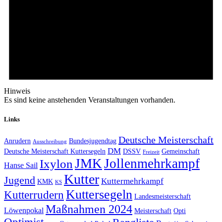
Hinweis
Es sind keine anstehenden Veranstaltungen vorhanden.
Links
Deutsche Meisterschaft
Anrudern
Bundesjugendtag
Ausschreibung
DM
Deutsche Meisterschaft Kuttersegeln
DSSV
Gemeinschaft
Freizeit
JMK
Jollenmehrkampf
Ixylon
Hanse Sail
Kutter
Jugend
Kuttermehrkampf
KMK
KS
Kuttersegeln
Kutterrudern
Landesmeisterschaft
Maßnahmen 2024
Löwenpokal
Meisterschaft
Opti