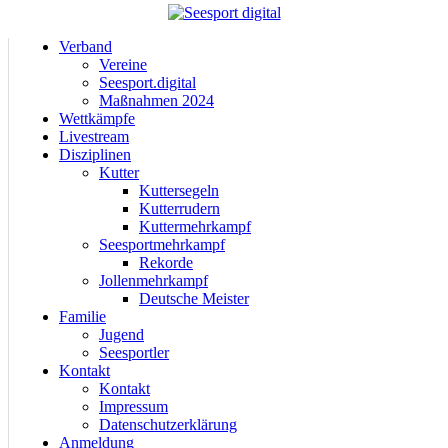
Verband
Vereine
Seesport.digital
Maßnahmen 2024
Wettkämpfe
Livestream
Disziplinen
Kutter
Kuttersegeln
Kutterrudern
Kuttermehrkampf
Seesportmehrkampf
Rekorde
Jollenmehrkampf
Deutsche Meister
Familie
Jugend
Seesportler
Kontakt
Kontakt
Impressum
Datenschutzerklärung
Anmeldung