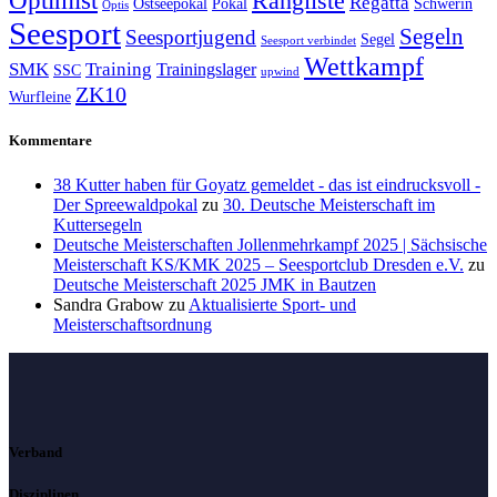
Optimist
Rangliste
Regatta
Ostseepokal
Pokal
Schwerin
Optis
Seesport
Segeln
Seesportjugend
Segel
Seesport verbindet
Wettkampf
SMK
Training
Trainingslager
SSC
upwind
ZK10
Wurfleine
Kommentare
38 Kutter haben für Goyatz gemeldet - das ist eindrucksvoll -
Der Spreewaldpokal
zu
30. Deutsche Meisterschaft im
Kuttersegeln
Deutsche Meisterschaften Jollenmehrkampf 2025 | Sächsische
Meisterschaft KS/KMK 2025 – Seesportclub Dresden e.V.
zu
Deutsche Meisterschaft 2025 JMK in Bautzen
Sandra Grabow
zu
Aktualisierte Sport- und
Meisterschaftsordnung
Verband
Disziplinen