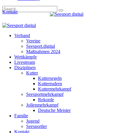
Kontakt
Verband
Vereine
Seesport.digital
Maßnahmen 2024
Wettkämpfe
Livestream
Disziplinen
Kutter
Kuttersegeln
Kutterrudern
Kuttermehrkampf
Seesportmehrkampf
Rekorde
Jollenmehrkampf
Deutsche Meister
Familie
Jugend
Seesportler
Kontakt