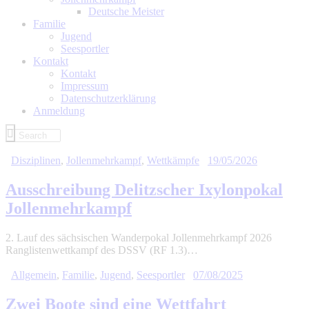
Deutsche Meister
Familie
Jugend
Seesportler
Kontakt
Kontakt
Impressum
Datenschutzerklärung
Anmeldung
Disziplinen
,
Jollenmehrkampf
,
Wettkämpfe
19/05/2026
Ausschreibung Delitzscher Ixylonpokal
Jollenmehrkampf
2. Lauf des sächsischen Wanderpokal Jollenmehrkampf 2026
Ranglistenwettkampf des DSSV (RF 1.3)…
Allgemein
,
Familie
,
Jugend
,
Seesportler
07/08/2025
Zwei Boote sind eine Wettfahrt