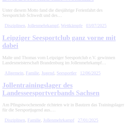
Unter diesem Motto fand die diesjährige Ferienfahrt des
Seesportclub Schwedt und des…
Disziplinen
,
Jollenmehrkampf
,
Wettkämpfe
03/07/2025
Leipziger Seesportclub ganz vorne mit
dabei
Malte und Thomas vom Leipziger Seesportclub e.V. gewinnen
Landesmeisterschaft Brandenburg im Jollenmehrkampf…
Allgemein
,
Familie
,
Jugend
,
Seesportler
12/06/2025
Jollentrainingslager des
Landesseesportverbands Sachsen
Am Pfingstwochenende richteten wir in Bautzen das Trainingslager
für die Seesportjugend aus.…
Disziplinen
,
Familie
,
Jollenmehrkampf
27/01/2025