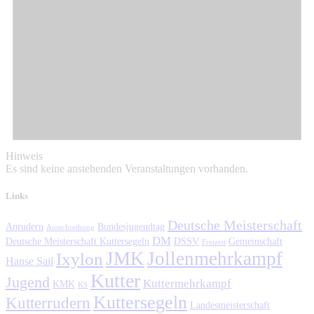
Hinweis
Es sind keine anstehenden Veranstaltungen vorhanden.
Links
Deutsche Meisterschaft
Anrudern
Bundesjugendtag
Ausschreibung
DM
Deutsche Meisterschaft Kuttersegeln
DSSV
Gemeinschaft
Freizeit
JMK
Jollenmehrkampf
Ixylon
Hanse Sail
Kutter
Jugend
Kuttermehrkampf
KMK
KS
Kuttersegeln
Kutterrudern
Landesmeisterschaft