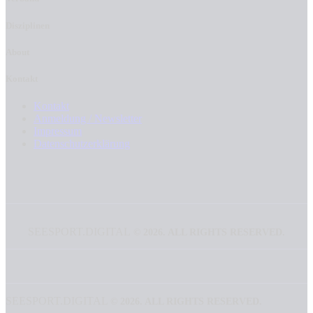
Disziplinen
About
Kontakt
Kontakt
Anmeldung / Newsletter
Impressum
Datenschutzerklärung
SEESPORT.DIGITAL
©
2026. ALL RIGHTS RESERVED.
SEESPORT.DIGITAL
©
2026. ALL RIGHTS RESERVED.