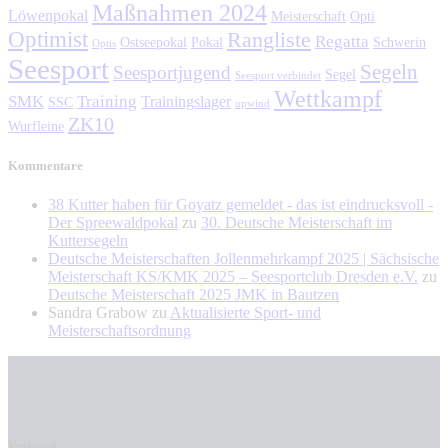
Maßnahmen 2024
Löwenpokal
Meisterschaft
Opti
Optimist
Rangliste
Regatta
Ostseepokal
Pokal
Schwerin
Optis
Seesport
Segeln
Seesportjugend
Segel
Seesport verbindet
Wettkampf
SMK
Training
Trainingslager
SSC
upwind
ZK10
Wurfleine
Kommentare
38 Kutter haben für Goyatz gemeldet - das ist eindrucksvoll -
Der Spreewaldpokal
zu
30. Deutsche Meisterschaft im
Kuttersegeln
Deutsche Meisterschaften Jollenmehrkampf 2025 | Sächsische
Meisterschaft KS/KMK 2025 – Seesportclub Dresden e.V.
zu
Deutsche Meisterschaft 2025 JMK in Bautzen
Sandra Grabow
zu
Aktualisierte Sport- und
Meisterschaftsordnung
Verband