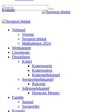
Kontakt
Verband
Vereine
Seesport.digital
Maßnahmen 2024
Wettkämpfe
Livestream
Disziplinen
Kutter
Kuttersegeln
Kutterrudern
Kuttermehrkampf
Seesportmehrkampf
Rekorde
Jollenmehrkampf
Deutsche Meister
Familie
Jugend
Seesportler
Kontakt