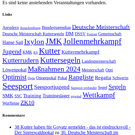
Es sind keine anstehenden Veranstaltungen vorhanden.
Links
Deutsche Meisterschaft
Anrudern
Bundesjugendtag
Ausschreibung
DM
Deutsche Meisterschaft Kuttersegeln
DSSV
Gemeinschaft
Freizeit
JMK
Jollenmehrkampf
Ixylon
Hanse Sail
Kutter
Jugend
Kuttermehrkampf
KMK
KS
Kuttersegeln
Kutterrudern
Landesmeisterschaft
Maßnahmen 2024
Löwenpokal
Meisterschaft
Opti
Optimist
Rangliste
Regatta
Ostseepokal
Pokal
Schwerin
Optis
Seesport
Segeln
Seesportjugend
Segel
Seesport verbindet
Wettkampf
SMK
Training
Trainingslager
SSC
upwind
ZK10
Wurfleine
Kommentare
38 Kutter haben für Goyatz gemeldet - das ist eindrucksvoll -
Der Spreewaldpokal
zu
30. Deutsche Meisterschaft im