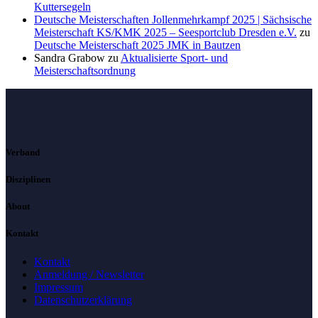
Kuttersegeln
Deutsche Meisterschaften Jollenmehrkampf 2025 | Sächsische
Meisterschaft KS/KMK 2025 – Seesportclub Dresden e.V.
zu
Deutsche Meisterschaft 2025 JMK in Bautzen
Sandra Grabow
zu
Aktualisierte Sport- und
Meisterschaftsordnung
Verband
Disziplinen
About
Kontakt
Kontakt
Anmeldung / Newsletter
Impressum
Datenschutzerklärung