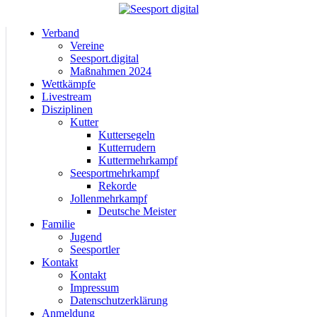
Verband
Vereine
Seesport.digital
Maßnahmen 2024
Wettkämpfe
Livestream
Disziplinen
Kutter
Kuttersegeln
Kutterrudern
Kuttermehrkampf
Seesportmehrkampf
Rekorde
Jollenmehrkampf
Deutsche Meister
Familie
Jugend
Seesportler
Kontakt
Kontakt
Impressum
Datenschutzerklärung
Anmeldung