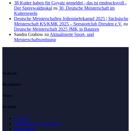
38 Kutter haben für Goyatz gemeldet - das ist eindrucksvoll -
Der Spreewaldpokal
zu
30. Deutsche Meisterschaft im
Kuttersegeln
Deutsche Meisterschaften Jollenmehrkampf 2025 | Sächsische
Meisterschaft KS/KMK 2025 – Seesportclub Dresden e.V.
zu
Deutsche Meisterschaft 2025 JMK in Bautzen
Sandra Grabow
zu
Aktualisierte Sport- und
Meisterschaftsordnung
Verband
Disziplinen
About
Kontakt
Kontakt
Anmeldung / Newsletter
Impressum