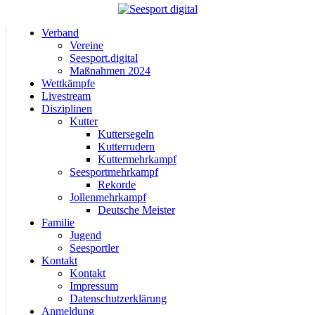
Verband
Vereine
Seesport.digital
Maßnahmen 2024
Wettkämpfe
Livestream
Disziplinen
Kutter
Kuttersegeln
Kutterrudern
Kuttermehrkampf
Seesportmehrkampf
Rekorde
Jollenmehrkampf
Deutsche Meister
Familie
Jugend
Seesportler
Kontakt
Kontakt
Impressum
Datenschutzerklärung
Anmeldung