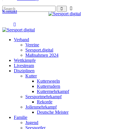
Kontakt
Verband
Vereine
Seesport.digital
Maßnahmen 2024
Wettkämpfe
Livestream
Disziplinen
Kutter
Kuttersegeln
Kutterrudern
Kuttermehrkampf
Seesportmehrkampf
Rekorde
Jollenmehrkampf
Deutsche Meister
Familie
Jugend
Seesportler