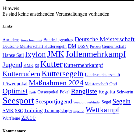
Hinweis
Es sind keine anstehenden Veranstaltungen vorhanden.
Links
Deutsche Meisterschaft
Anrudern
Bundesjugendtag
Ausschreibung
DM
Deutsche Meisterschaft Kuttersegeln
DSSV
Gemeinschaft
Freizeit
JMK
Jollenmehrkampf
Ixylon
Hanse Sail
Kutter
Jugend
Kuttermehrkampf
KMK
KS
Kuttersegeln
Kutterrudern
Landesmeisterschaft
Maßnahmen 2024
Löwenpokal
Meisterschaft
Opti
Optimist
Rangliste
Regatta
Ostseepokal
Pokal
Schwerin
Optis
Seesport
Segeln
Seesportjugend
Segel
Seesport verbindet
Wettkampf
SMK
Training
Trainingslager
SSC
upwind
ZK10
Wurfleine
Kommentare