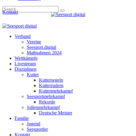
Kontakt
Verband
Vereine
Seesport.digital
Maßnahmen 2024
Wettkämpfe
Livestream
Disziplinen
Kutter
Kuttersegeln
Kutterrudern
Kuttermehrkampf
Seesportmehrkampf
Rekorde
Jollenmehrkampf
Deutsche Meister
Familie
Jugend
Seesportler
Kontakt