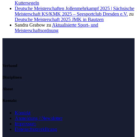
Kuttersegeln
Deutsche Meisterschaften Jollenmehrkampf 2025 | Sächsische
Meisterschaft KS/KMK 2025 – Seesportclub Dresden e.V.
zu
Deutsche Meisterschaft 2025 JMK in Bautzen
Sandra Grabow
zu
Aktualisierte Sport- und
Meisterschaftsordnung
Verband
Disziplinen
About
Kontakt
Kontakt
Anmeldung / Newsletter
Impressum
Datenschutzerklärung