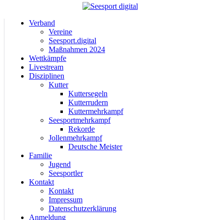
Verband
Vereine
Seesport.digital
Maßnahmen 2024
Wettkämpfe
Livestream
Disziplinen
Kutter
Kuttersegeln
Kutterrudern
Kuttermehrkampf
Seesportmehrkampf
Rekorde
Jollenmehrkampf
Deutsche Meister
Familie
Jugend
Seesportler
Kontakt
Kontakt
Impressum
Datenschutzerklärung
Anmeldung