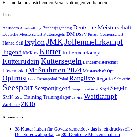
Es sind keine anstehenden Veranstaltungen vorhanden.
Links
Deutsche Meisterschaft
Anrudern
Bundesjugendtag
Ausschreibung
DM
Deutsche Meisterschaft Kuttersegeln
DSSV
Gemeinschaft
Freizeit
JMK
Jollenmehrkampf
Ixylon
Hanse Sail
Kutter
Jugend
Kuttermehrkampf
KMK
KS
Kuttersegeln
Kutterrudern
Landesmeisterschaft
Maßnahmen 2024
Löwenpokal
Meisterschaft
Opti
Optimist
Rangliste
Regatta
Ostseepokal
Pokal
Schwerin
Optis
Seesport
Segeln
Seesportjugend
Segel
Seesport verbindet
Wettkampf
SMK
Training
Trainingslager
SSC
upwind
ZK10
Wurfleine
Kommentare
38 Kutter haben für Goyatz gemeldet - das ist eindrucksvoll -
Der Spreewaldpokal
zu
30. Deutsche Meisterschaft im