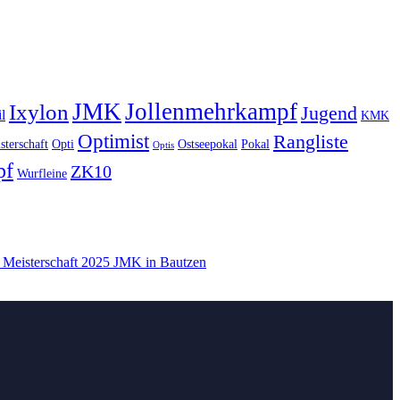
JMK
Jollenmehrkampf
Ixylon
Jugend
l
KMK
Optimist
Rangliste
sterschaft
Opti
Ostseepokal
Pokal
Optis
pf
ZK10
Wurfleine
 Meisterschaft 2025 JMK in Bautzen