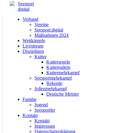
Verband
Vereine
Seesport.digital
Maßnahmen 2024
Wettkämpfe
Livestream
Disziplinen
Kutter
Kuttersegeln
Kutterrudern
Kuttermehrkampf
Seesportmehrkampf
Rekorde
Jollenmehrkampf
Deutsche Meister
Familie
Jugend
Seesportler
Kontakt
Kontakt
Impressum
Datenschutzerklärung