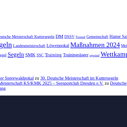
DM
Hanse Sai
utsche Meisterschaft Kuttersegeln
DSSV
Gemeinschaft
Freizeit
geln
Maßnahmen 2024
Löwenpokal
Landesmeisterschaft
Mei
Wettkam
Segeln
SMK
Training
Trainingslager
egel
SSC
upwind
 Der Spreewaldpokal
zu
30. Deutsche Meisterschaft im Kuttersegeln
 Meisterschaft KS/KMK 2025 – Seesportclub Dresden e.V.
zu
Deutsche
nung