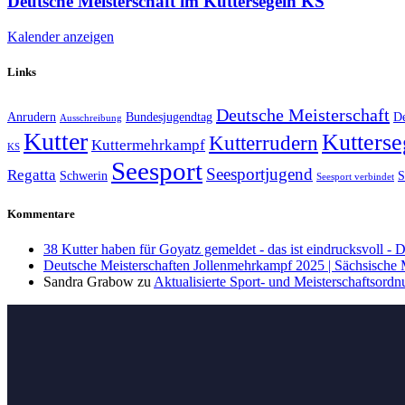
Deutsche Meisterschaft im Kuttersegeln KS
Kalender anzeigen
Links
Deutsche Meisterschaft
Anrudern
Bundesjugendtag
De
Ausschreibung
Kutter
Kutterse
Kutterrudern
Kuttermehrkampf
KS
Seesport
Seesportjugend
Regatta
Schwerin
S
Seesport verbindet
Kommentare
38 Kutter haben für Goyatz gemeldet - das ist eindrucksvoll -
Deutsche Meisterschaften Jollenmehrkampf 2025 | Sächsische
Sandra Grabow
zu
Aktualisierte Sport- und Meisterschaftsord