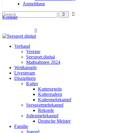
Anmeldung
Kontakt
Verband
Vereine
Seesport.digital
Maßnahmen 2024
Wettkämpfe
Livestream
Disziplinen
Kutter
Kuttersegeln
Kutterrudern
Kuttermehrkampf
Seesportmehrkampf
Rekorde
Jollenmehrkampf
Deutsche Meister
Familie
Jugend