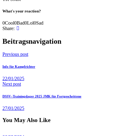
What's your reaction?
0
Cool
0
Bad
0
Lol
0
Sad
Share:
Beitragsnavigation
Previous post
Info für Kampfrichter
22/01/2025
Next post
DSSV–Trainingslager 2025 JMK für Fortgeschrittene
27/01/2025
You May Also Like