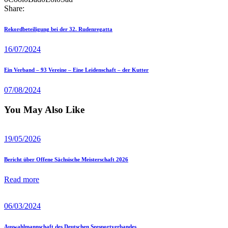
Share:
Beitragsnavigation
Previous
Rekordbeteiligung bei der 32. Rudenregatta
post
16/07/2024
Next
Ein Verband – 93 Vereine – Eine Leidenschaft – der Kutter
post
07/08/2024
You May Also Like
19/05/2026
Bericht über Offene Sächsische Meisterschaft 2026
Read more
06/03/2024
Auswahlmannschaft des Deutschen Seesportverbandes