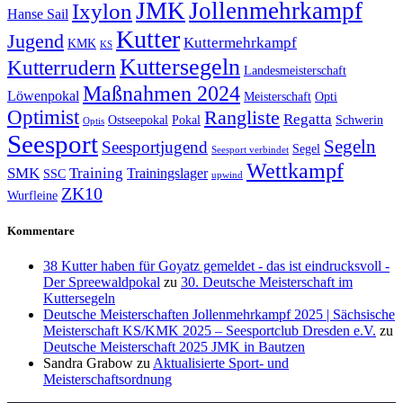
JMK
Jollenmehrkampf
Ixylon
Hanse Sail
Kutter
Jugend
Kuttermehrkampf
KMK
KS
Kuttersegeln
Kutterrudern
Landesmeisterschaft
Maßnahmen 2024
Löwenpokal
Meisterschaft
Opti
Optimist
Rangliste
Regatta
Ostseepokal
Pokal
Schwerin
Optis
Seesport
Segeln
Seesportjugend
Segel
Seesport verbindet
Wettkampf
SMK
Training
Trainingslager
SSC
upwind
ZK10
Wurfleine
Kommentare
38 Kutter haben für Goyatz gemeldet - das ist eindrucksvoll -
Der Spreewaldpokal
zu
30. Deutsche Meisterschaft im
Kuttersegeln
Deutsche Meisterschaften Jollenmehrkampf 2025 | Sächsische
Meisterschaft KS/KMK 2025 – Seesportclub Dresden e.V.
zu
Deutsche Meisterschaft 2025 JMK in Bautzen
Sandra Grabow
zu
Aktualisierte Sport- und
Meisterschaftsordnung