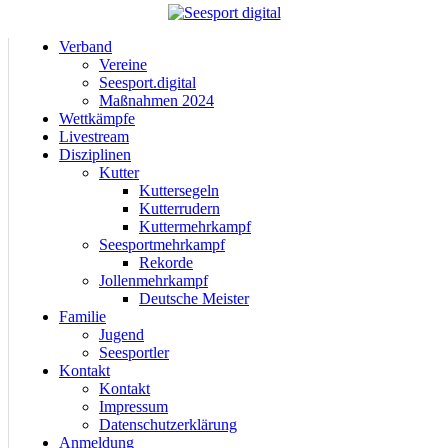
Verband
Vereine
Seesport.digital
Maßnahmen 2024
Wettkämpfe
Livestream
Disziplinen
Kutter
Kuttersegeln
Kutterrudern
Kuttermehrkampf
Seesportmehrkampf
Rekorde
Jollenmehrkampf
Deutsche Meister
Familie
Jugend
Seesportler
Kontakt
Kontakt
Impressum
Datenschutzerklärung
Anmeldung