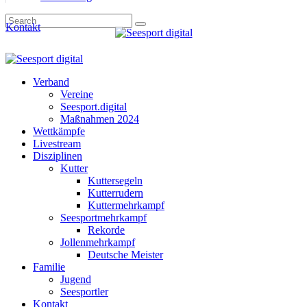
Kontakt
Verband
Vereine
Seesport.digital
Maßnahmen 2024
Wettkämpfe
Livestream
Disziplinen
Kutter
Kuttersegeln
Kutterrudern
Kuttermehrkampf
Seesportmehrkampf
Rekorde
Jollenmehrkampf
Deutsche Meister
Familie
Jugend
Seesportler
Kontakt