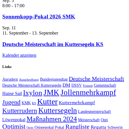
Sep.
5
8:00
-
17:00
Sonnenkopp-Pokal 2026 SMK
Sep.
11
11. September
-
13. September
Deutsche Meisterschaft im Kuttersegeln KS
Kalender anzeigen
Links
Deutsche Meisterschaft
Anrudern
Bundesjugendtag
Ausschreibung
DM
Deutsche Meisterschaft Kuttersegeln
DSSV
Gemeinschaft
Freizeit
JMK
Jollenmehrkampf
Ixylon
Hanse Sail
Kutter
Jugend
Kuttermehrkampf
KMK
KS
Kuttersegeln
Kutterrudern
Landesmeisterschaft
Maßnahmen 2024
Löwenpokal
Meisterschaft
Opti
Optimist
Rangliste
Regatta
Ostseepokal
Pokal
Schwerin
Optis