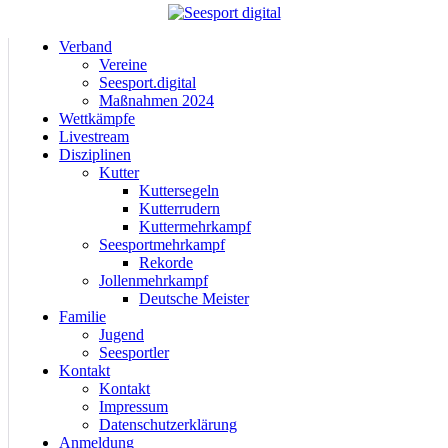
Verband
Vereine
Seesport.digital
Maßnahmen 2024
Wettkämpfe
Livestream
Disziplinen
Kutter
Kuttersegeln
Kutterrudern
Kuttermehrkampf
Seesportmehrkampf
Rekorde
Jollenmehrkampf
Deutsche Meister
Familie
Jugend
Seesportler
Kontakt
Kontakt
Impressum
Datenschutzerklärung
Anmeldung