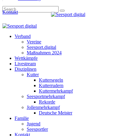
Kontakt
Verband
Vereine
Seesport.digital
Maßnahmen 2024
Wettkämpfe
Livestream
Disziplinen
Kutter
Kuttersegeln
Kutterrudern
Kuttermehrkampf
Seesportmehrkampf
Rekorde
Jollenmehrkampf
Deutsche Meister
Familie
Jugend
Seesportler
Kontakt