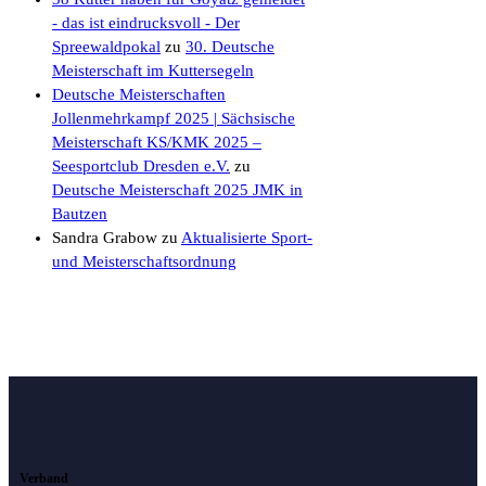
- das ist eindrucksvoll - Der
Spreewaldpokal
zu
30. Deutsche
Meisterschaft im Kuttersegeln
Deutsche Meisterschaften
Jollenmehrkampf 2025 | Sächsische
Meisterschaft KS/KMK 2025 –
Seesportclub Dresden e.V.
zu
Deutsche Meisterschaft 2025 JMK in
Bautzen
Sandra Grabow
zu
Aktualisierte Sport-
und Meisterschaftsordnung
Verband