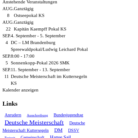
Anstehende Veranstaltungen
AUG.
Ganztägig
8
Ostseepokal KS
AUG.
Ganztägig
22
Kapitän Kaempff Pokal KS
SEP.
4. September
-
5. September
4
DC – LM Brandenburg
Spreewaldpokal/Ludwig Leichard Pokal
SEP.
8:00
-
17:00
5
Sonnenkopp-Pokal 2026 SMK
SEP.
11. September
-
13. September
11
Deutsche Meisterschaft im Kuttersegeln
KS
Kalender anzeigen
Links
Anrudern
Bundesjugendtag
Ausschreibung
Deutsche Meisterschaft
Deutsche
DM
Meisterschaft Kuttersegeln
DSSV
Hanse Sail
Gemeinschaft
Freizeit