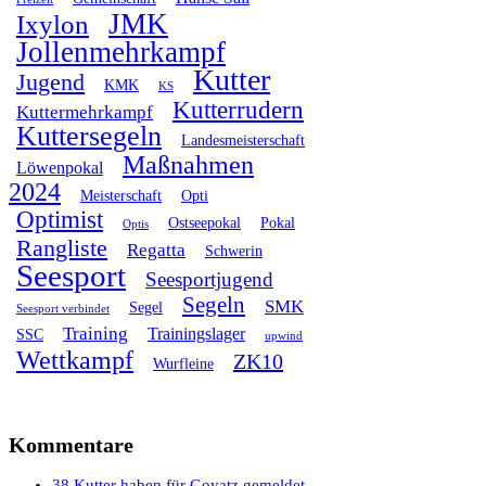
JMK
Ixylon
Jollenmehrkampf
Kutter
Jugend
KMK
KS
Kutterrudern
Kuttermehrkampf
Kuttersegeln
Landesmeisterschaft
Maßnahmen
Löwenpokal
2024
Meisterschaft
Opti
Optimist
Ostseepokal
Pokal
Optis
Rangliste
Regatta
Schwerin
Seesport
Seesportjugend
Segeln
SMK
Segel
Seesport verbindet
Training
Trainingslager
SSC
upwind
Wettkampf
ZK10
Wurfleine
Kommentare
38 Kutter haben für Goyatz gemeldet