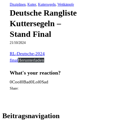
Disziplinen
,
Kutter
,
Kuttersegeln
,
Wettkämpfe
Deutsche Rangliste
Kuttersegeln –
Stand Final
21/10/2024
RL-Deutsche-2024
final
Herunterladen
What's your reaction?
0
Cool
0
Bad
0
Lol
0
Sad
Share:
Beitragsnavigation