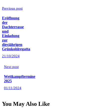
Previous post
Eröffnung
der
Dachterrasse
und
Einladung
zur
diesjährigen
Grünkohlregatta
21/10/2024
Next post
Wettkampftermine
2025
01/11/2024
You May Also Like