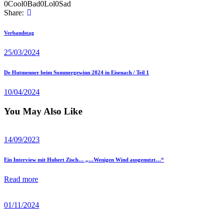
0
Cool
0
Bad
0
Lol
0
Sad
Share:
Beitragsnavigation
Previous
Verbandstag
post
25/03/2024
Next
De Hutmenner beim Sommergewinn 2024 in Eisenach / Teil 1
post
10/04/2024
You May Also Like
14/09/2023
Ein Interview mit Hubert Zisch… „…Wenigen Wind ausgenutzt…“
Read more
01/11/2024