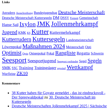
Links
Deutsche Meisterschaft
Anrudern
Bundesjugendtag
Ausschreibung
DM
Deutsche Meisterschaft Kuttersegeln
DSSV
Gemeinschaft
Freizeit
JMK
Jollenmehrkampf
Ixylon
Hanse Sail
Kutter
Jugend
Kuttermehrkampf
KMK
KS
Kuttersegeln
Kutterrudern
Landesmeisterschaft
Maßnahmen 2024
Löwenpokal
Meisterschaft
Opti
Optimist
Rangliste
Regatta
Ostseepokal
Pokal
Schwerin
Optis
Seesport
Segeln
Seesportjugend
Segel
Seesport verbindet
Wettkampf
SMK
Training
Trainingslager
SSC
upwind
ZK10
Wurfleine
Kommentare
38 Kutter haben für Goyatz gemeldet - das ist eindrucksvoll -
Der Spreewaldpokal
zu
30. Deutsche Meisterschaft im
Kuttersegeln
Deutsche Meisterschaften Jollenmehrkampf 2025 | Sächsische