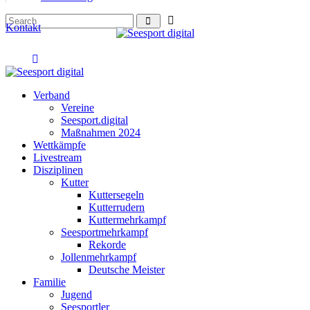
Kontakt
Verband
Vereine
Seesport.digital
Maßnahmen 2024
Wettkämpfe
Livestream
Disziplinen
Kutter
Kuttersegeln
Kutterrudern
Kuttermehrkampf
Seesportmehrkampf
Rekorde
Jollenmehrkampf
Deutsche Meister
Familie
Jugend
Seesportler