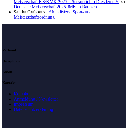
Meisterschaft KS/KMK 2025 – Seesportclub Dresden e.V.
zu
Deutsche Meisterschaft 2025 JMK in Bautzen
Sandra Grabow
zu
Aktualisierte Sport- und
Meisterschaftsordnung
Verband
Disziplinen
About
Kontakt
Kontakt
Anmeldung / Newsletter
Impressum
Datenschutzerklärung