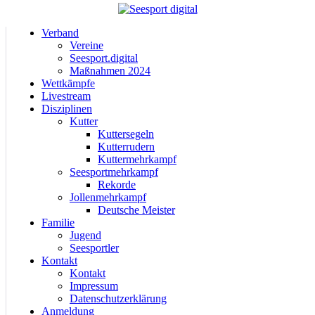
Verband
Vereine
Seesport.digital
Maßnahmen 2024
Wettkämpfe
Livestream
Disziplinen
Kutter
Kuttersegeln
Kutterrudern
Kuttermehrkampf
Seesportmehrkampf
Rekorde
Jollenmehrkampf
Deutsche Meister
Familie
Jugend
Seesportler
Kontakt
Kontakt
Impressum
Datenschutzerklärung
Anmeldung