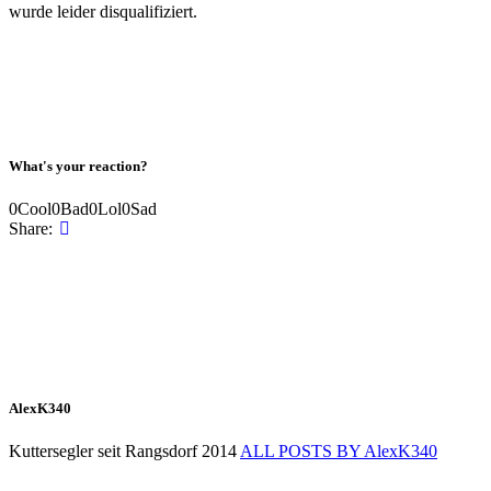
wurde leider disqualifiziert.
What's your reaction?
0
Cool
0
Bad
0
Lol
0
Sad
Share:
AlexK340
Kuttersegler seit Rangsdorf 2014
ALL POSTS BY
AlexK340