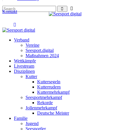
Kontakt
Verband
Vereine
Seesport.digital
Maßnahmen 2024
Wettkämpfe
Livestream
Disziplinen
Kutter
Kuttersegeln
Kutterrudern
Kuttermehrkampf
Seesportmehrkampf
Rekorde
Jollenmehrkampf
Deutsche Meister
Familie
Jugend
Seesportler