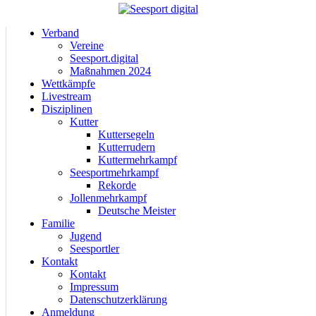
Verband
Vereine
Seesport.digital
Maßnahmen 2024
Wettkämpfe
Livestream
Disziplinen
Kutter
Kuttersegeln
Kutterrudern
Kuttermehrkampf
Seesportmehrkampf
Rekorde
Jollenmehrkampf
Deutsche Meister
Familie
Jugend
Seesportler
Kontakt
Kontakt
Impressum
Datenschutzerklärung
Anmeldung