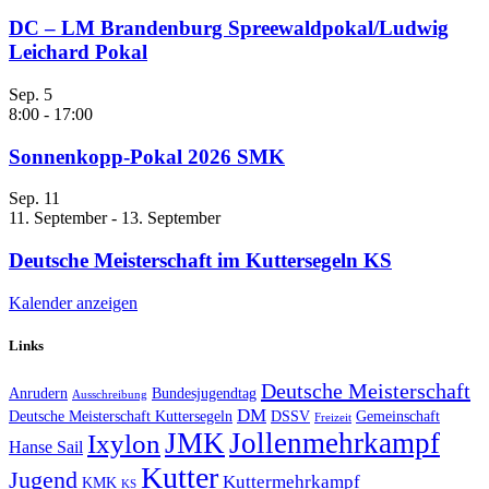
DC – LM Brandenburg Spreewaldpokal/Ludwig
Leichard Pokal
Sep.
5
8:00
-
17:00
Sonnenkopp-Pokal 2026 SMK
Sep.
11
11. September
-
13. September
Deutsche Meisterschaft im Kuttersegeln KS
Kalender anzeigen
Links
Deutsche Meisterschaft
Anrudern
Bundesjugendtag
Ausschreibung
DM
Deutsche Meisterschaft Kuttersegeln
DSSV
Gemeinschaft
Freizeit
JMK
Jollenmehrkampf
Ixylon
Hanse Sail
Kutter
Jugend
Kuttermehrkampf
KMK
KS