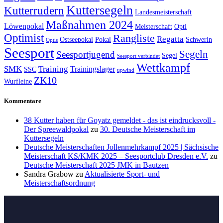
Kuttersegeln
Kutterrudern
Landesmeisterschaft
Maßnahmen 2024
Löwenpokal
Meisterschaft
Opti
Optimist
Rangliste
Regatta
Ostseepokal
Pokal
Schwerin
Optis
Seesport
Segeln
Seesportjugend
Segel
Seesport verbindet
Wettkampf
SMK
Training
Trainingslager
SSC
upwind
ZK10
Wurfleine
Kommentare
38 Kutter haben für Goyatz gemeldet - das ist eindrucksvoll -
Der Spreewaldpokal
zu
30. Deutsche Meisterschaft im
Kuttersegeln
Deutsche Meisterschaften Jollenmehrkampf 2025 | Sächsische
Meisterschaft KS/KMK 2025 – Seesportclub Dresden e.V.
zu
Deutsche Meisterschaft 2025 JMK in Bautzen
Sandra Grabow
zu
Aktualisierte Sport- und
Meisterschaftsordnung