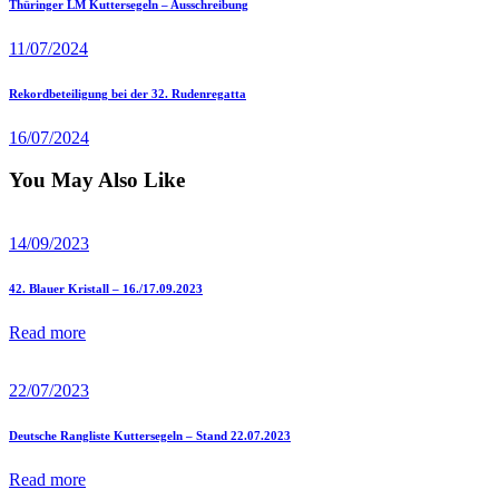
Beitragsnavigation
Previous
Thüringer LM Kuttersegeln – Ausschreibung
post
11/07/2024
Next
Rekordbeteiligung bei der 32. Rudenregatta
post
16/07/2024
You May Also Like
14/09/2023
42. Blauer Kristall – 16./17.09.2023
Read more
22/07/2023
Deutsche Rangliste Kuttersegeln – Stand 22.07.2023
Read more