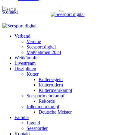
Kontakt
Verband
Vereine
Seesport.digital
Maßnahmen 2024
Wettkämpfe
Livestream
Disziplinen
Kutter
Kuttersegeln
Kutterrudern
Kuttermehrkampf
Seesportmehrkampf
Rekorde
Jollenmehrkampf
Deutsche Meister
Familie
Jugend
Seesportler
Kontakt