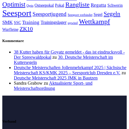
Optimist
Rangliste
Regatta
Ostseepokal
Pokal
Schwerin
Optis
Seesport
Segeln
Seesportjugend
Segel
Seesport verbindet
Wettkampf
SMK
Training
Trainingslager
SSC
upwind
ZK10
Wurfleine
Kommentare
38 Kutter haben für Goyatz gemeldet - das ist eindrucksvoll -
Der Spreewaldpokal
zu
30. Deutsche Meisterschaft im
Kuttersegeln
Deutsche Meisterschaften Jollenmehrkampf 2025 | Sächsische
Meisterschaft KS/KMK 2025 – Seesportclub Dresden e.V.
zu
Deutsche Meisterschaft 2025 JMK in Bautzen
Sandra Grabow
zu
Aktualisierte Sport- und
Meisterschaftsordnung
Verband