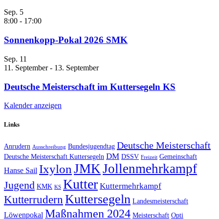
Sep.
5
8:00
-
17:00
Sonnenkopp-Pokal 2026 SMK
Sep.
11
11. September
-
13. September
Deutsche Meisterschaft im Kuttersegeln KS
Kalender anzeigen
Links
Deutsche Meisterschaft
Anrudern
Bundesjugendtag
Ausschreibung
DM
Deutsche Meisterschaft Kuttersegeln
DSSV
Gemeinschaft
Freizeit
JMK
Jollenmehrkampf
Ixylon
Hanse Sail
Kutter
Jugend
Kuttermehrkampf
KMK
KS
Kuttersegeln
Kutterrudern
Landesmeisterschaft
Maßnahmen 2024
Löwenpokal
Meisterschaft
Opti