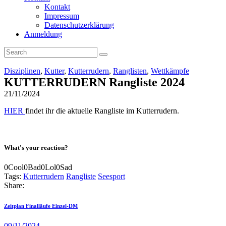
Kontakt
Impressum
Datenschutzerklärung
Anmeldung
Disziplinen
,
Kutter
,
Kutterrudern
,
Ranglisten
,
Wettkämpfe
KUTTERRUDERN Rangliste 2024
21/11/2024
HIER
findet ihr die aktuelle Rangliste im Kutterrudern.
What's your reaction?
0
Cool
0
Bad
0
Lol
0
Sad
Tags:
Kutterrudern
Rangliste
Seesport
Share:
Beitragsnavigation
Previous
Zeitplan Finalläufe Einzel-DM
post
09/11/2024