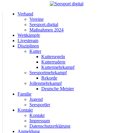
Verband
Vereine
Seesport.digital
Maßnahmen 2024
Wettkämpfe
Livestream
Disziplinen
Kutter
Kuttersegeln
Kutterrudern
Kuttermehrkampf
Seesportmehrkampf
Rekorde
Jollenmehrkampf
Deutsche Meister
Familie
Jugend
Seesportler
Kontakt
Kontakt
Impressum
Datenschutzerklärung
Anmeldung