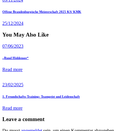
Next
Offene Brandenburgische Meisterschaft 2025 KS/ KMK
post
25/12/2024
You May Also Like
07/06/2023
„Rund Hiddensee“
Read more
23/02/2025
1. Freundschafts-Training: Teamgeist und Leidenschaft
Read more
Leave a comment
Du musst
angemeldet
sein, um einen Kommentar abzugeben.