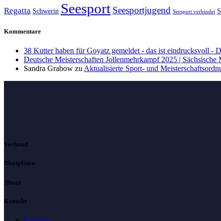
Seesport
Seesportjugend
Regatta
Schwerin
S
Seesport verbindet
Kommentare
38 Kutter haben für Goyatz gemeldet - das ist eindrucksvoll -
Deutsche Meisterschaften Jollenmehrkampf 2025 | Sächsische
Sandra Grabow
zu
Aktualisierte Sport- und Meisterschaftsord
Verband
Disziplinen
About
Kontakt
Kontakt