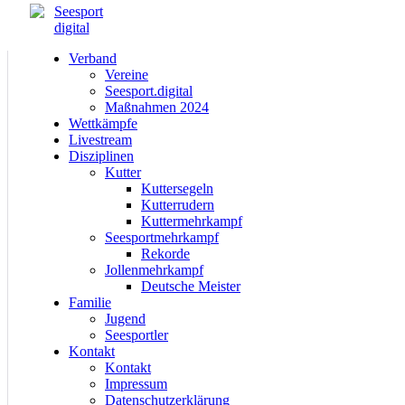
Verband
Vereine
Seesport.digital
Maßnahmen 2024
Wettkämpfe
Livestream
Disziplinen
Kutter
Kuttersegeln
Kutterrudern
Kuttermehrkampf
Seesportmehrkampf
Rekorde
Jollenmehrkampf
Deutsche Meister
Familie
Jugend
Seesportler
Kontakt
Kontakt
Impressum
Datenschutzerklärung