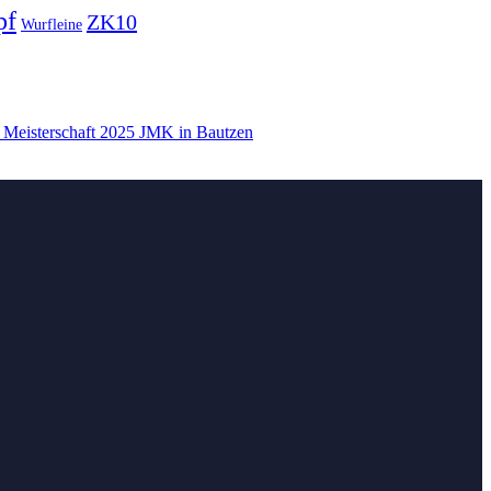
pf
ZK10
Wurfleine
 Meisterschaft 2025 JMK in Bautzen