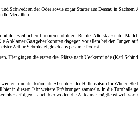
nd Schwedt an der Oder sowie sogar Starter aus Dessau in Sachsen-Anh
 die Medaillen.
und den weiblichen Junioren einfahren. Bei der Altersklasse der Mädch
 Die Anklamer Gastgeber konnten dagegen vor allem bei den Jungen auf
eister Arthur Schmiedel gleich das gesamte Podest.
oren. Hier gingen die ersten drei Plätze nach Ueckermünde (Karl Schin
r weniger nun der krönende Abschluss der Hallensaison im Winter. Sie 
ll hier in diesem Jahr weitere Erfahrungen sammeln. In die Turnhalle ge
ember erfolgen – auch hier wollen die Anklamer möglichst weit vorne 