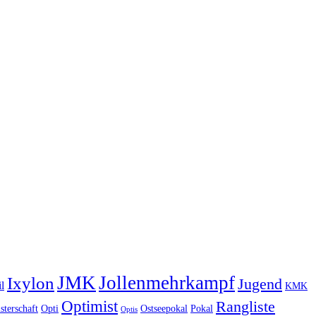
JMK
Jollenmehrkampf
Ixylon
Jugend
l
KMK
Optimist
Rangliste
sterschaft
Opti
Ostseepokal
Pokal
Optis