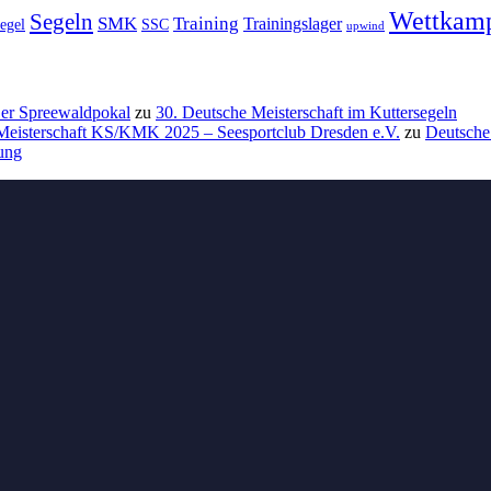
Wettkam
Segeln
SMK
Training
Trainingslager
egel
SSC
upwind
 Der Spreewaldpokal
zu
30. Deutsche Meisterschaft im Kuttersegeln
 Meisterschaft KS/KMK 2025 – Seesportclub Dresden e.V.
zu
Deutsche
nung