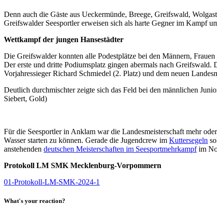
Denn auch die Gäste aus Ueckermünde, Breege, Greifswald, Wolgast u
Greifswalder Seesportler erweisen sich als harte Gegner im Kampf um
Wettkampf der jungen Hansestädter
Die Greifswalder konnten alle Podestplätze bei den Männern, Frauen 
Der erste und dritte Podiumsplatz gingen abermals nach Greifswald.
Vorjahressieger Richard Schmiedel (2. Platz) und dem neuen Landesm
Deutlich durchmischter zeigte sich das Feld bei den männlichen Juni
Siebert, Gold)
Für die Seesportler in Anklam war die Landesmeisterschaft mehr ode
Wasser starten zu können. Gerade die Jugendcrew im
Kuttersegeln
so
anstehenden
deutschen Meisterschaften im Seesportmehrkampf
im Nov
Protokoll LM SMK Mecklenburg-Vorpommern
01-Protokoll-LM-SMK-2024-1
What's your reaction?