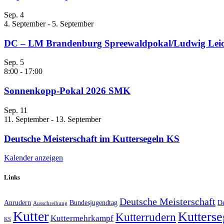
Sep.
4
4. September
-
5. September
DC – LM Brandenburg Spreewaldpokal/Ludwig Leic
Sep.
5
8:00
-
17:00
Sonnenkopp-Pokal 2026 SMK
Sep.
11
11. September
-
13. September
Deutsche Meisterschaft im Kuttersegeln KS
Kalender anzeigen
Links
Deutsche Meisterschaft
Anrudern
Bundesjugendtag
De
Ausschreibung
Kutter
Kutterse
Kutterrudern
Kuttermehrkampf
KS