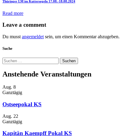
Thüringer LM im Kuttersegeln 17.08.-18.08.2024
Read more
Leave a comment
Du musst
angemeldet
sein, um einen Kommentar abzugeben.
Suche
Suchen
nach:
Anstehende Veranstaltungen
Aug.
8
Ganztägig
Ostseepokal KS
Aug.
22
Ganztägig
Kapitän Kaempff Pokal KS