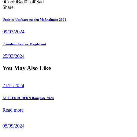
0
Cool
0
Bad
0
Lol
0
Sad
Share:
Beitragsnavigation
Previous
Update: Umfrage zu den Maßnahmen 2024
post
09/03/2024
Next
Präsidium bei der Magdeboot
post
25/03/2024
You May Also Like
21/11/2024
KUTTERRUDERN Rangliste 2024
Read more
05/09/2024