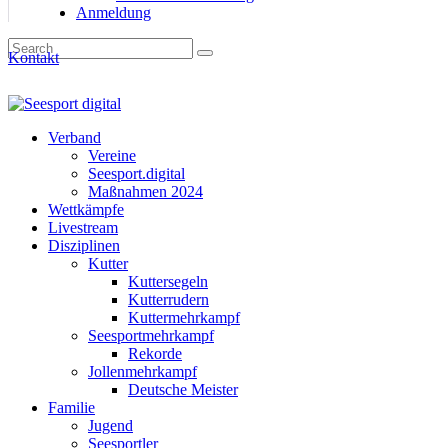
Anmeldung
Kontakt
Verband
Vereine
Seesport.digital
Maßnahmen 2024
Wettkämpfe
Livestream
Disziplinen
Kutter
Kuttersegeln
Kutterrudern
Kuttermehrkampf
Seesportmehrkampf
Rekorde
Jollenmehrkampf
Deutsche Meister
Familie
Jugend
Seesportler