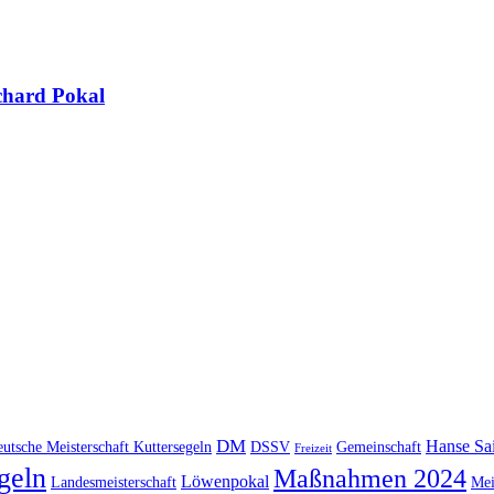
hard Pokal
DM
Hanse Sai
utsche Meisterschaft Kuttersegeln
DSSV
Gemeinschaft
Freizeit
geln
Maßnahmen 2024
Löwenpokal
Landesmeisterschaft
Mei