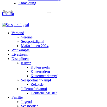
Anmeldung
Kontakt
Verband
Vereine
Seesport.digital
Maßnahmen 2024
Wettkämpfe
Livestream
Disziplinen
Kutter
Kuttersegeln
Kutterrudern
Kuttermehrkampf
Seesportmehrkampf
Rekorde
Jollenmehrkampf
Deutsche Meister
Familie
Jugend
Seesportler