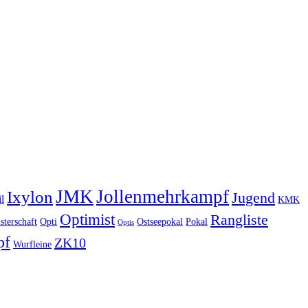
JMK
Jollenmehrkampf
Ixylon
Jugend
l
KMK
Optimist
Rangliste
sterschaft
Opti
Ostseepokal
Pokal
Optis
pf
ZK10
Wurfleine