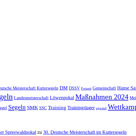
DM
Hanse Sai
utsche Meisterschaft Kuttersegeln
DSSV
Gemeinschaft
Freizeit
geln
Maßnahmen 2024
Löwenpokal
Landesmeisterschaft
Mei
Wettkam
Segeln
SMK
Training
Trainingslager
egel
SSC
upwind
 Der Spreewaldpokal
zu
30. Deutsche Meisterschaft im Kuttersegeln