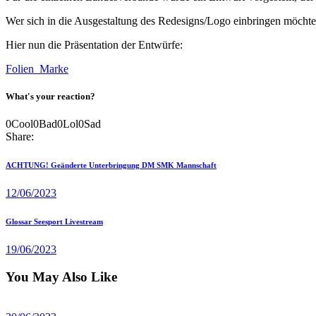
Wer sich in die Ausgestaltung des Redesigns/Logo einbringen möchte
Hier nun die Präsentation der Entwürfe:
Folien_Marke
What's your reaction?
0
Cool
0
Bad
0
Lol
0
Sad
Share:
Beitragsnavigation
Previous
ACHTUNG! Geänderte Unterbringung DM SMK Mannschaft
post
12/06/2023
Next
Glossar Seesport Livestream
post
19/06/2023
You May Also Like