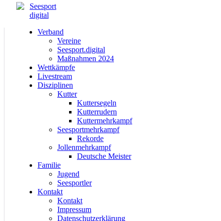
Verband
Vereine
Seesport.digital
Maßnahmen 2024
Wettkämpfe
Livestream
Disziplinen
Kutter
Kuttersegeln
Kutterrudern
Kuttermehrkampf
Seesportmehrkampf
Rekorde
Jollenmehrkampf
Deutsche Meister
Familie
Jugend
Seesportler
Kontakt
Kontakt
Impressum
Datenschutzerklärung