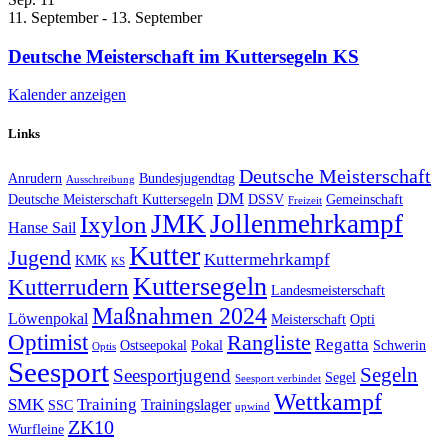
11. September
-
13. September
Deutsche Meisterschaft im Kuttersegeln KS
Kalender anzeigen
Links
Deutsche Meisterschaft
Anrudern
Bundesjugendtag
Ausschreibung
DM
Deutsche Meisterschaft Kuttersegeln
DSSV
Gemeinschaft
Freizeit
JMK
Jollenmehrkampf
Ixylon
Hanse Sail
Kutter
Jugend
Kuttermehrkampf
KMK
KS
Kuttersegeln
Kutterrudern
Landesmeisterschaft
Maßnahmen 2024
Löwenpokal
Meisterschaft
Opti
Optimist
Rangliste
Regatta
Ostseepokal
Pokal
Schwerin
Optis
Seesport
Segeln
Seesportjugend
Segel
Seesport verbindet
Wettkampf
SMK
Training
Trainingslager
SSC
upwind
ZK10
Wurfleine