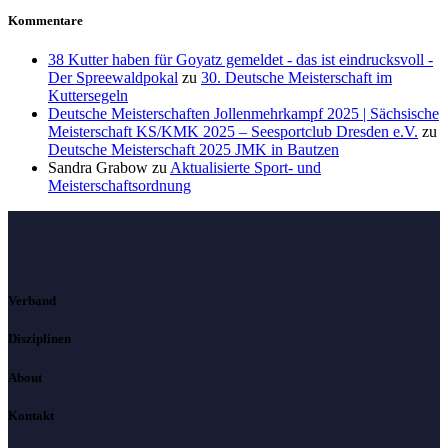
Kommentare
38 Kutter haben für Goyatz gemeldet - das ist eindrucksvoll -
Der Spreewaldpokal
zu
30. Deutsche Meisterschaft im
Kuttersegeln
Deutsche Meisterschaften Jollenmehrkampf 2025 | Sächsische
Meisterschaft KS/KMK 2025 – Seesportclub Dresden e.V.
zu
Deutsche Meisterschaft 2025 JMK in Bautzen
Sandra Grabow
zu
Aktualisierte Sport- und
Meisterschaftsordnung
Verband
Disziplinen
About
Kontakt