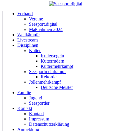
Verband
Vereine
Seesport.digital
Maßnahmen 2024
Wettkämpfe
Livestream
Disziplinen
Kutter
Kuttersegeln
Kutterrudern
Kuttermehrkampf
Seesportmehrkampf
Rekorde
Jollenmehrkampf
Deutsche Meister
Familie
Jugend
Seesportler
Kontakt
Kontakt
Impressum
Datenschutzerklärung
Anmeldung