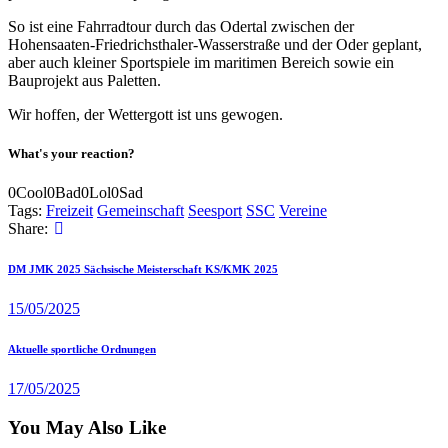
So ist eine Fahrradtour durch das Odertal zwischen der
Hohensaaten-Friedrichsthaler-Wasserstraße und der Oder geplant,
aber auch kleiner Sportspiele im maritimen Bereich sowie ein
Bauprojekt aus Paletten.
Wir hoffen, der Wettergott ist uns gewogen.
What's your reaction?
0
Cool
0
Bad
0
Lol
0
Sad
Tags:
Freizeit
Gemeinschaft
Seesport
SSC
Vereine
Share:
Beitragsnavigation
Previous
DM JMK 2025 Sächsische Meisterschaft KS/KMK 2025
post
15/05/2025
Next
Aktuelle sportliche Ordnungen
post
17/05/2025
You May Also Like