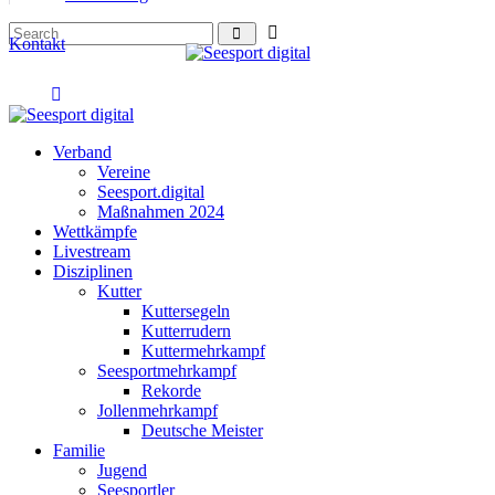
Kontakt
Verband
Vereine
Seesport.digital
Maßnahmen 2024
Wettkämpfe
Livestream
Disziplinen
Kutter
Kuttersegeln
Kutterrudern
Kuttermehrkampf
Seesportmehrkampf
Rekorde
Jollenmehrkampf
Deutsche Meister
Familie
Jugend
Seesportler