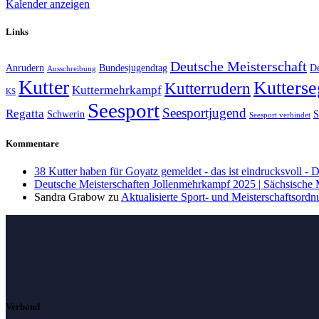
Kalender anzeigen
Links
Deutsche Meisterschaft
Anrudern
Bundesjugendtag
De
Ausschreibung
Kutter
Kutterse
Kutterrudern
Kuttermehrkampf
KS
Seesport
Seesportjugend
Regatta
Schwerin
S
Seesport verbindet
Kommentare
38 Kutter haben für Goyatz gemeldet - das ist eindrucksvoll -
Deutsche Meisterschaften Jollenmehrkampf 2025 | Sächsische
Sandra Grabow
zu
Aktualisierte Sport- und Meisterschaftsord
Verband