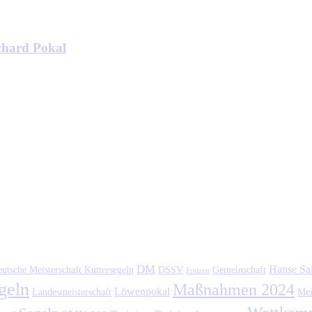
hard Pokal
DM
Hanse Sai
utsche Meisterschaft Kuttersegeln
DSSV
Gemeinschaft
Freizeit
geln
Maßnahmen 2024
Löwenpokal
Landesmeisterschaft
Mei