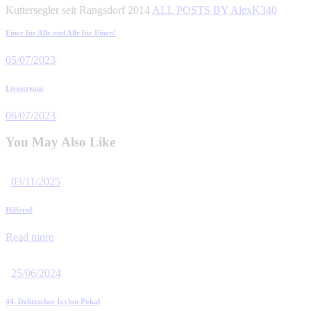
Kuttersegler seit Rangsdorf 2014
ALL POSTS BY
AlexK340
Beitragsnavigation
Previous
Einer für Alle und Alle für Einen!
post
05/07/2023
Next
Livestream
post
06/07/2023
You May Also Like
03/11/2025
Hilferuf
Read more
25/06/2024
44. Delitzscher Ixylon Pokal