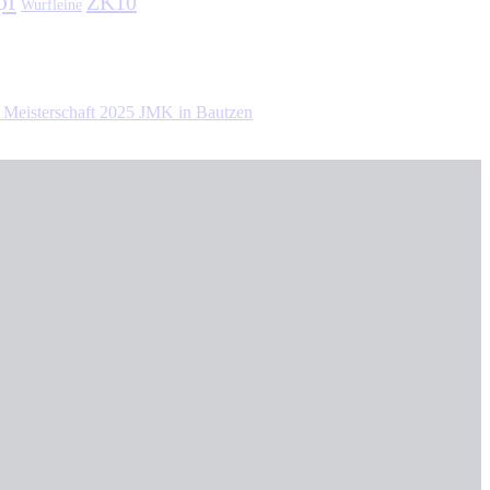
pf
ZK10
Wurfleine
 Meisterschaft 2025 JMK in Bautzen