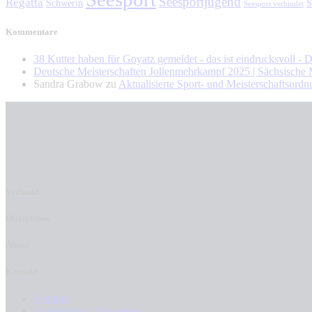
Seesportjugend
Regatta
Schwerin
S
Seesport verbindet
Kommentare
38 Kutter haben für Goyatz gemeldet - das ist eindrucksvoll -
Deutsche Meisterschaften Jollenmehrkampf 2025 | Sächsische
Sandra Grabow
zu
Aktualisierte Sport- und Meisterschaftsord
Verband
Disziplinen
About
Kontakt
Kontakt
Anmeldung / Newsletter