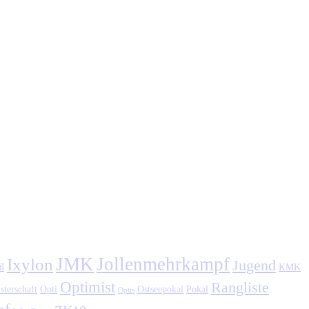
JMK
Jollenmehrkampf
Ixylon
Jugend
l
KMK
Optimist
Rangliste
sterschaft
Opti
Ostseepokal
Pokal
Optis