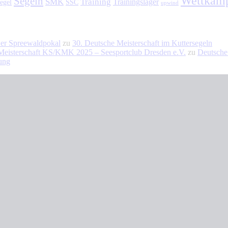
Wettkam
Segeln
SMK
Training
Trainingslager
egel
SSC
upwind
 Der Spreewaldpokal
zu
30. Deutsche Meisterschaft im Kuttersegeln
 Meisterschaft KS/KMK 2025 – Seesportclub Dresden e.V.
zu
Deutsche
nung