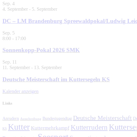
Sep.
4
4. September
-
5. September
DC – LM Brandenburg Spreewaldpokal/Ludwig Leic
Sep.
5
8:00
-
17:00
Sonnenkopp-Pokal 2026 SMK
Sep.
11
11. September
-
13. September
Deutsche Meisterschaft im Kuttersegeln KS
Kalender anzeigen
Links
Deutsche Meisterschaft
Anrudern
Bundesjugendtag
De
Ausschreibung
Kutter
Kutterse
Kutterrudern
Kuttermehrkampf
KS
Seesport