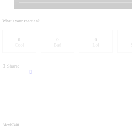
What's your reaction?
0
0
0
Cool
Bad
Lol
Share:
AlexK340