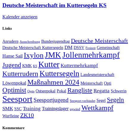
Deutsche Meisterschaft im Kuttersegeln KS
Kalender anzeigen
Links
Deutsche Meisterschaft
Anrudern
Bundesjugendtag
Ausschreibung
DM
Deutsche Meisterschaft Kuttersegeln
DSSV
Gemeinschaft
Freizeit
JMK
Jollenmehrkampf
Ixylon
Hanse Sail
Kutter
Jugend
Kuttermehrkampf
KMK
KS
Kuttersegeln
Kutterrudern
Landesmeisterschaft
Maßnahmen 2024
Löwenpokal
Meisterschaft
Opti
Optimist
Rangliste
Regatta
Ostseepokal
Pokal
Schwerin
Optis
Seesport
Segeln
Seesportjugend
Segel
Seesport verbindet
Wettkampf
SMK
Training
Trainingslager
SSC
upwind
ZK10
Wurfleine
Kommentare