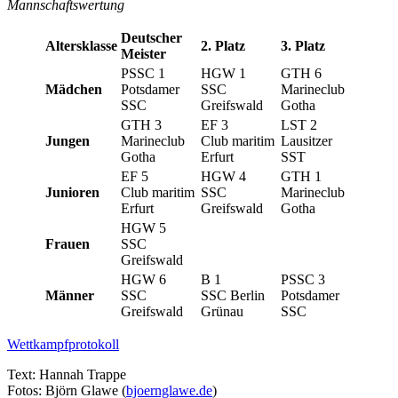
Mannschaftswertung
Deutscher
Altersklasse
2. Platz
3. Platz
Meister
PSSC 1
HGW 1
GTH 6
Mädchen
Potsdamer
SSC
Marineclub
SSC
Greifswald
Gotha
GTH 3
EF 3
LST 2
Jungen
Marineclub
Club maritim
Lausitzer
Gotha
Erfurt
SST
EF 5
HGW 4
GTH 1
Junioren
Club maritim
SSC
Marineclub
Erfurt
Greifswald
Gotha
HGW 5
Frauen
SSC
Greifswald
HGW 6
B 1
PSSC 3
Männer
SSC
SSC Berlin
Potsdamer
Greifswald
Grünau
SSC
Wettkampfprotokoll
Text: Hannah Trappe
Fotos: Björn Glawe (
bjoernglawe.de
)