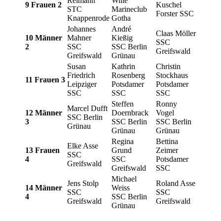
Reimann
Wille
9 Frauen 2
Kuschel
STC
Marineclub
Forster SSC
Knappenrode
Gotha
Johannes
André
Claas Möller
10 Männer
Mahner
Kießig
SSC
2
SSC
SSC Berlin
Greifswald
Greifswald
Grünau
Susan
Kathrin
Christin
Friedrich
Rosenberg
Stockhaus
11 Frauen 3
Leipziger
Potsdamer
Potsdamer
SSC
SSC
SSC
Steffen
Ronny
Marcel Dufft
12 Männer
Doernbrack
Vogel
SSC Berlin
3
SSC Berlin
SSC Berlin
Grünau
Grünau
Grünau
Regina
Bettina
Elke Asse
13 Frauen
Grund
Zeimer
SSC
4
SSC
Potsdamer
Greifswald
Greifswald
SSC
Michael
Jens Stolp
Roland Asse
14 Männer
Weiss
SSC
SSC
4
SSC Berlin
Greifswald
Greifswald
Grünau