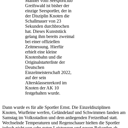
Mahner vom Seesportclub
Greifswald ist bisher der
einzige Seesportler, der in
der Disziplin Knoten die
Schallmauer von 23
Sekunden durchbrochen
hat. Dieses Kunststück
gelang ihm bereits zweimal
bei einer offiziellen
Zeitmessung. Hierfür
erhielt eine kleine
Knotenbahn und die
Originalstarterliste der
Deutschen
Einzelmeisterschaft 2022,
auf der sein
Altersklassenrekord im
Knoten der AK 10
festgehalten wurde.
Dann wurde es für alle Sportler Ernst. Die Einzeldisziplinen
Knoten, Wurfleine werfen, Geländelauf und Schwimmen fanden am
Samstag im Volksstadion und dem anliegenden Freizeitbad statt.
Wechselnde Temperaturen und Regenschauer hielten die Sportler
jedoch nicht von sehr guten Leistungen und neuen Rekorden ab.