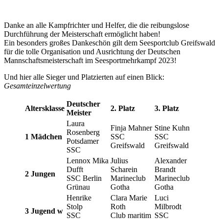
Danke an alle Kampfrichter und Helfer, die die reibungslose
Durchführung der Meisterschaft ermöglicht haben!
Ein besonders großes Dankeschön gilt dem Seesportclub Greifswald
für die tolle Organisation und Ausrichtung der Deutschen
Mannschaftsmeisterschaft im Seesportmehrkampf 2023!
Und hier alle Sieger und Platzierten auf einen Blick:
Gesamteinzelwertung
Deutscher
Altersklasse
2. Platz
3. Platz
Meister
Laura
Finja Mahner
Stine Kuhn
Rosenberg
1 Mädchen
SSC
SSC
Potsdamer
Greifswald
Greifswald
SSC
Lennox Mika
Julius
Alexander
Dufft
Scharein
Brandt
2 Jungen
SSC Berlin
Marineclub
Marineclub
Grünau
Gotha
Gotha
Henrike
Clara Marie
Luci
Stolp
Roth
Milbrodt
3 Jugend w
SSC
Club maritim
SSC