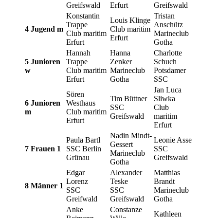
Greifswald
Erfurt
Greifswald
Konstantin
Tristan
Louis Klinge
Trappe
Anschütz
4 Jugend m
Club maritim
Club maritim
Marineclub
Erfurt
Erfurt
Gotha
Hannah
Hanna
Charlotte
5 Junioren
Trappe
Zenker
Schuch
w
Club maritim
Marineclub
Potsdamer
Erfurt
Gotha
SSC
Jan Luca
Sören
Tim Büttner
Sliwka
6 Junioren
Westhaus
SSC
Club
m
Club maritim
Greifswald
maritim
Erfurt
Erfurt
Nadin Mindt-
Paula Bartl
Leonie Asse
Gessert
7 Frauen 1
SSC Berlin
SSC
Marineclub
Grünau
Greifswald
Gotha
Edgar
Alexander
Matthias
Lorenz
Teske
Brandt
8 Männer 1
SSC
SSC
Marineclub
Greifwald
Greifswald
Gotha
Anke
Constanze
Kathleen