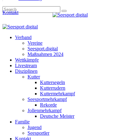
Kontakt
Verband
Vereine
Seesport.digital
Maßnahmen 2024
Wettkämpfe
Livestream
Disziplinen
Kutter
Kuttersegeln
Kutterrudern
Kuttermehrkampf
Seesportmehrkampf
Rekorde
Jollenmehrkampf
Deutsche Meister
Familie
Jugend
Seesportler
Kontakt