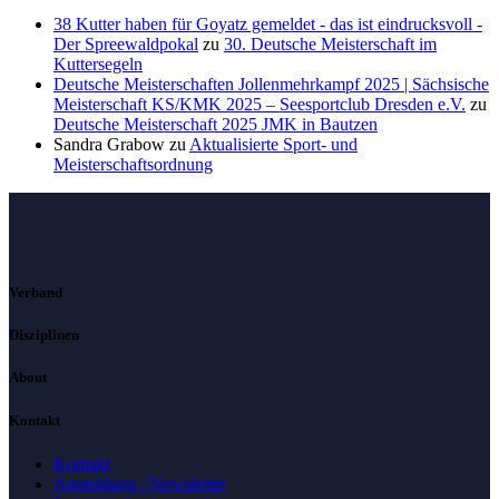
38 Kutter haben für Goyatz gemeldet - das ist eindrucksvoll -
Der Spreewaldpokal
zu
30. Deutsche Meisterschaft im
Kuttersegeln
Deutsche Meisterschaften Jollenmehrkampf 2025 | Sächsische
Meisterschaft KS/KMK 2025 – Seesportclub Dresden e.V.
zu
Deutsche Meisterschaft 2025 JMK in Bautzen
Sandra Grabow
zu
Aktualisierte Sport- und
Meisterschaftsordnung
Verband
Disziplinen
About
Kontakt
Kontakt
Anmeldung / Newsletter