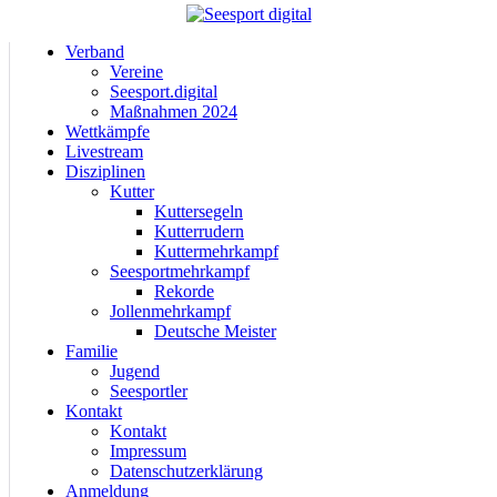
Verband
Vereine
Seesport.digital
Maßnahmen 2024
Wettkämpfe
Livestream
Disziplinen
Kutter
Kuttersegeln
Kutterrudern
Kuttermehrkampf
Seesportmehrkampf
Rekorde
Jollenmehrkampf
Deutsche Meister
Familie
Jugend
Seesportler
Kontakt
Kontakt
Impressum
Datenschutzerklärung
Anmeldung