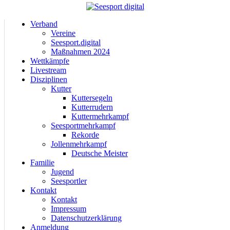
Verband
Vereine
Seesport.digital
Maßnahmen 2024
Wettkämpfe
Livestream
Disziplinen
Kutter
Kuttersegeln
Kutterrudern
Kuttermehrkampf
Seesportmehrkampf
Rekorde
Jollenmehrkampf
Deutsche Meister
Familie
Jugend
Seesportler
Kontakt
Kontakt
Impressum
Datenschutzerklärung
Anmeldung