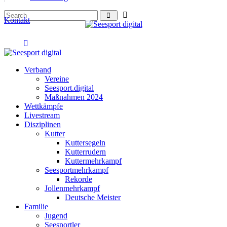
Kontakt
Verband
Vereine
Seesport.digital
Maßnahmen 2024
Wettkämpfe
Livestream
Disziplinen
Kutter
Kuttersegeln
Kutterrudern
Kuttermehrkampf
Seesportmehrkampf
Rekorde
Jollenmehrkampf
Deutsche Meister
Familie
Jugend
Seesportler