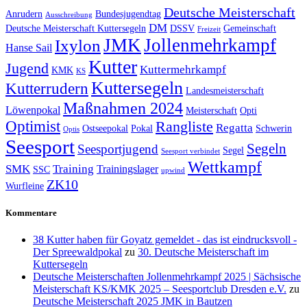
Deutsche Meisterschaft
Anrudern
Bundesjugendtag
Ausschreibung
DM
Deutsche Meisterschaft Kuttersegeln
DSSV
Gemeinschaft
Freizeit
JMK
Jollenmehrkampf
Ixylon
Hanse Sail
Kutter
Jugend
Kuttermehrkampf
KMK
KS
Kuttersegeln
Kutterrudern
Landesmeisterschaft
Maßnahmen 2024
Löwenpokal
Meisterschaft
Opti
Optimist
Rangliste
Regatta
Ostseepokal
Pokal
Schwerin
Optis
Seesport
Segeln
Seesportjugend
Segel
Seesport verbindet
Wettkampf
SMK
Training
Trainingslager
SSC
upwind
ZK10
Wurfleine
Kommentare
38 Kutter haben für Goyatz gemeldet - das ist eindrucksvoll -
Der Spreewaldpokal
zu
30. Deutsche Meisterschaft im
Kuttersegeln
Deutsche Meisterschaften Jollenmehrkampf 2025 | Sächsische
Meisterschaft KS/KMK 2025 – Seesportclub Dresden e.V.
zu
Deutsche Meisterschaft 2025 JMK in Bautzen