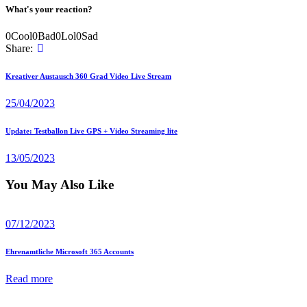
What's your reaction?
0
Cool
0
Bad
0
Lol
0
Sad
Share:
Beitragsnavigation
Previous
Kreativer Austausch 360 Grad Video Live Stream
post
25/04/2023
Next
Update: Testballon Live GPS + Video Streaming lite
post
13/05/2023
You May Also Like
07/12/2023
Ehrenamtliche Microsoft 365 Accounts
Read more